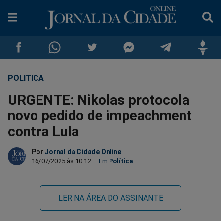
POLÍTICA
Compartilhar
Compartilhar
Compartilhar
Compartilhar
Compartilhar
Compar
URGENTE: Nikolas protocola
no
no
no
no
no
no
novo pedido de impeachment
contra Lula
Facebook
Whatsapp
Twitter
Messenger
Telegram
Gettr
Por
Jornal da Cidade Online
16/07/2025 às 10:12
Política
LER NA ÁREA DO ASSINANTE