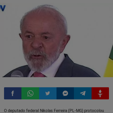
Compartilhar
Compartilhar
Compartilhar
Compartilhar
Compartilhar
Compart
O deputado federal Nikolas Ferreira (PL-MG) protocolou