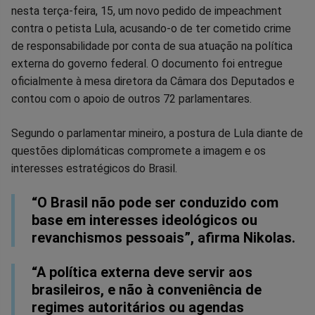
nesta terça-feira, 15, um novo pedido de impeachment
no
no
no
no
no
no
contra o petista Lula, acusando-o de ter cometido crime
de responsabilidade por conta de sua atuação na política
Facebook
Whatsapp
Twitter
Messenger
Telegram
Gettr
externa do governo federal. O documento foi entregue
oficialmente à mesa diretora da Câmara dos Deputados e
contou com o apoio de outros 72 parlamentares.
Segundo o parlamentar mineiro, a postura de Lula diante de
questões diplomáticas compromete a imagem e os
interesses estratégicos do Brasil.
“O Brasil não pode ser conduzido com
base em interesses ideológicos ou
revanchismos pessoais”, afirma Nikolas.
“A política externa deve servir aos
brasileiros, e não à conveniência de
regimes autoritários ou agendas