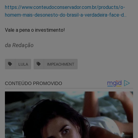
https://www.conteudoconservador.com.br/products/o-
homem-mais-desonesto-do-brasil-a-verdadeira-face-d...
Vale a pena o investimento!
da Redação
LULA
IMPEACHMENT