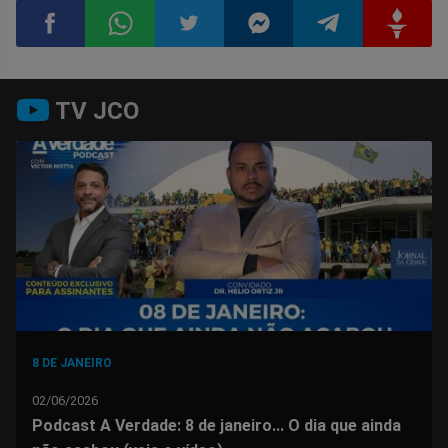
Compartilhar
Compartilhar
Compartilhar
Compartilhar
Compartilhar
Compart
TV JCO
no
no
no
no
no
no
Facebook
Whatsapp
Twitter
Messenger
Telegram
Gettr
8 DE JANEIRO
02/06/2026
Podcast A Verdade: 8 de janeiro... O dia que ainda