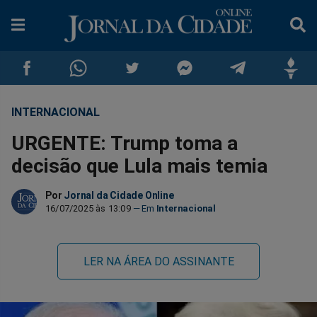
INTERNACIONAL
Compartilhar
Compartilhar
Compartilhar
Compartilhar
Compartilhar
Compar
URGENTE: Trump toma a
no
no
no
no
no
no
decisão que Lula mais temia
Facebook
Whatsapp
Twitter
Messenger
Telegram
Gettr
Por
Jornal da Cidade Online
16/07/2025 às 13:09
Internacional
LER NA ÁREA DO ASSINANTE