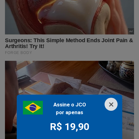
×
Assine o JCO
por apenas
R$ 19,90