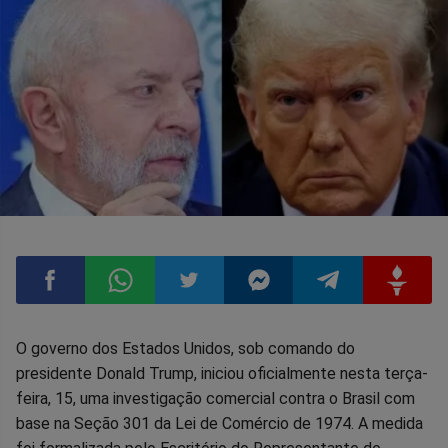
Compartilhar
Compartilhar
Compartilhar
Compartilhar
Compartilhar
Compart
O governo dos Estados Unidos, sob comando do
presidente Donald Trump, iniciou oficialmente nesta terça-
no
no
no
no
no
no
feira, 15, uma investigação comercial contra o Brasil com
base na Seção 301 da Lei de Comércio de 1974. A medida
Facebook
Whatsapp
Twitter
Messenger
Telegram
Gettr