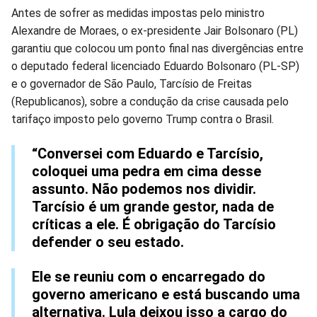
Compartilhar
Compartilhar
Compartilhar
Compartilhar
Compartilhar
Compart
Antes de sofrer as medidas impostas pelo ministro
Alexandre de Moraes, o ex-presidente Jair Bolsonaro (PL)
no
no
no
no
no
no
garantiu que colocou um ponto final nas divergências entre
o deputado federal licenciado Eduardo Bolsonaro (PL-SP)
Facebook
Whatsapp
Twitter
Messenger
Telegram
Gettr
e o governador de São Paulo, Tarcísio de Freitas
(Republicanos), sobre a condução da crise causada pelo
tarifaço imposto pelo governo Trump contra o Brasil.
“Conversei com Eduardo e Tarcísio,
coloquei uma pedra em cima desse
assunto. Não podemos nos dividir.
Tarcísio é um grande gestor, nada de
críticas a ele. É obrigação do Tarcísio
defender o seu estado.
Ele se reuniu com o encarregado do
governo americano e está buscando uma
alternativa. Lula deixou isso a cargo do