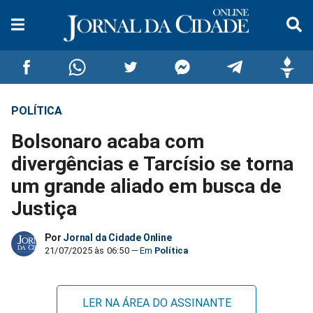
POLÍTICA
Compartilhar
Compartilhar
Compartilhar
Compartilhar
Compartilhar
Compar
Bolsonaro acaba com
no
no
no
no
no
no
divergências e Tarcísio se torna
um grande aliado em busca de
Facebook
Whatsapp
Twitter
Messenger
Telegram
Gettr
Justiça
Por
Jornal da Cidade Online
21/07/2025 às 06:50
Política
LER NA ÁREA DO ASSINANTE