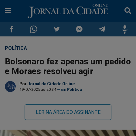
POLÍTICA
Compartilhar
Compartilhar
Compartilhar
Compartilhar
Compartilhar
Compar
Bolsonaro fez apenas um pedido
no
no
no
no
no
no
e Moraes resolveu agir
Facebook
Whatsapp
Twitter
Messenger
Telegram
Gettr
Por
Jornal da Cidade Online
19/07/2025 às 20:34
Política
LER NA ÁREA DO ASSINANTE