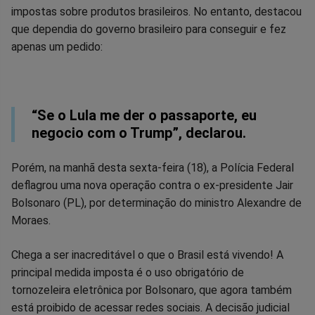
Facebook
Whatsapp
Twitter
Messenger
Telegram
Gettr
impostas sobre produtos brasileiros. No entanto, destacou
que dependia do governo brasileiro para conseguir e fez
apenas um pedido:
“Se o Lula me der o passaporte, eu
negocio com o Trump”, declarou.
Porém, na manhã desta sexta-feira (18), a Polícia Federal
deflagrou uma nova operação contra o ex-presidente Jair
Bolsonaro (PL), por determinação do ministro Alexandre de
Moraes.
Chega a ser inacreditável o que o Brasil está vivendo! A
principal medida imposta é o uso obrigatório de
tornozeleira eletrônica por Bolsonaro, que agora também
está proibido de acessar redes sociais. A decisão judicial