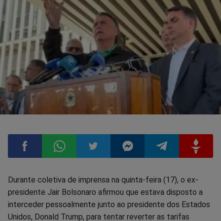
Compartilhar
Compartilhar
Compartilhar
Compartilhar
Compartilhar
Compart
Durante coletiva de imprensa na quinta-feira (17), o ex-
presidente Jair Bolsonaro afirmou que estava disposto a
no
no
no
no
no
no
interceder pessoalmente junto ao presidente dos Estados
Unidos, Donald Trump, para tentar reverter as tarifas