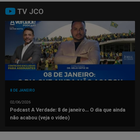
Compartilhar
Compartilhar
Compartilhar
Compartilhar
Compartilhar
Compart
TV JCO
no
no
no
no
no
no
Facebook
Whatsapp
Twitter
Messenger
Telegram
Gettr
8 DE JANEIRO
02/06/2026
Podcast A Verdade: 8 de janeiro... O dia que ainda
não acabou (veja o vídeo)