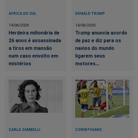
ÁFRICA DO SUL
DONALD TRUMP
14/06/2026
14/06/2026
Herdeira milionária de
Trump anuncia acordo
26 anos é assassinada
de paz e diz para os
a tiros em mansão
navios do mundo
num caso envolto em
ligarem seus
mistérios
motores...
CARLA ZAMBELLI
CORINTHIANS