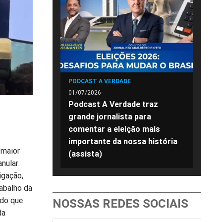
PODCAST A VERDADE
01/07/2026
Podcast A Verdade traz
grande jornalista para
comentar a eleição mais
importante da nossa história
 maior
(assista)
anular
igação,
rabalho da
 do que
NOSSAS REDES SOCIAIS
da