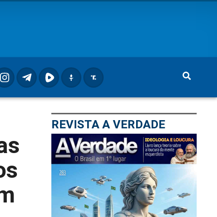
REVISTA A VERDADE
as
os
am