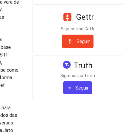
a vara de
as
Gettr
as
Siga-nos no Gettr
s
Seguir
 base
o STF
,
Truth
 usa como
Siga-nos no Truth
 forma
sef
Seguir
 para
iados das
iversos
a Jato