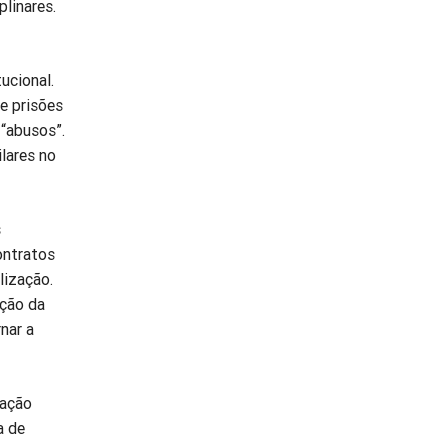
linares.
ucional.
e prisões
 “abusos”.
lares no
s
ontratos
lização.
pção da
rnar a
ração
a de