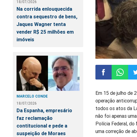
18/07/2026
Na corrida enlouquecida
contra sequestro de bens,
Jaques Wagner tenta
vender R$ 25 milhões em
imóveis
Compartilhar
Compart
Co
Em 15 de julho de 
MARCELO CONDE
operação anticorrup
no
no
n
18/07/2026
todos os atos da La
Da Espanha, empresário
não foi apenas uma 
Facebook
Whatsa
Tw
faz reclamação
Polícia Federal, do
contitucional e pede a
uma correção de ab
suspeição de Moraes