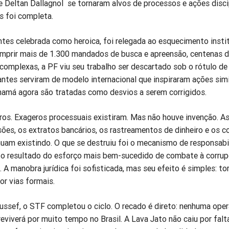
 Deltan Dallagnol se tornaram alvos de processos e ações discip
s foi completa.
antes celebrada como heroica, foi relegada ao esquecimento instit
mprir mais de 1.300 mandados de busca e apreensão, centenas d
 complexas, a PF viu seu trabalho ser descartado sob o rótulo de
ntes serviram de modelo internacional que inspiraram ações simi
namá agora são tratadas como desvios a serem corrigidos.
ros. Exageros processuais existiram. Mas não houve invenção. A
sões, os extratos bancários, os rastreamentos de dinheiro e os c
uam existindo. O que se destruiu foi o mecanismo de responsabi
i o resultado do esforço mais bem-sucedido de combate à corru
. A manobra jurídica foi sofisticada, mas seu efeito é simples: to
r vias formais.
oussef, o STF completou o ciclo. O recado é direto: nenhuma ope
eviverá por muito tempo no Brasil. A Lava Jato não caiu por falt