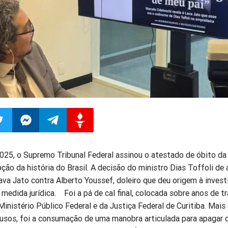
ilhar
mpartilhar
Compartilhar
Compartilhar
Compartilhar
2025, o Supremo Tribunal Federal assinou o atestado de óbito da
ção da história do Brasil. A decisão do ministro Dias Toffoli de 
o
no
no
no
va Jato contra Alberto Youssef, doleiro que deu origem à invest
medida jurídica. Foi a pá de cal final, colocada sobre anos de t
pp
itter
Messenger
Telegram
Gettr
 Ministério Público Federal e da Justiça Federal de Curitiba. Mais
usos, foi a consumação de uma manobra articulada para apagar 