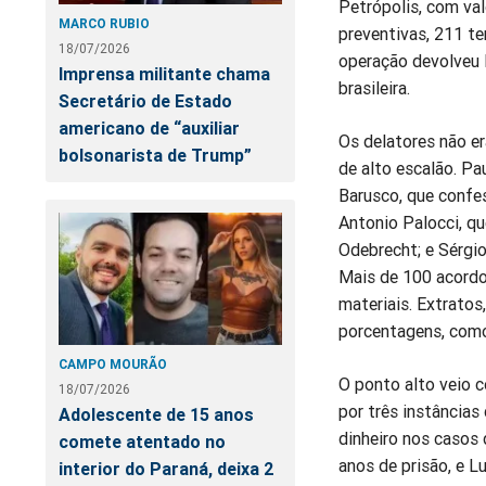
Petrópolis, com val
MARCO RUBIO
preventivas, 211 t
18/07/2026
operação devolveu R
Imprensa militante chama
brasileira.
Secretário de Estado
americano de “auxiliar
Os delatores não e
bolsonarista de Trump”
de alto escalão. P
Barusco, que confe
Antonio Palocci, q
Odebrecht; e Sérgio
Mais de 100 acord
materiais. Extratos
porcentagens, como
CAMPO MOURÃO
O ponto alto veio c
18/07/2026
por três instâncias
Adolescente de 15 anos
dinheiro nos casos 
comete atentado no
anos de prisão, e L
interior do Paraná, deixa 2