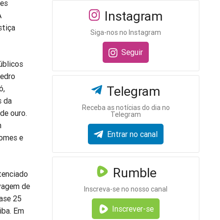
ões
Instagram
A
stiça
Siga-nos no Instagram
Seguir
úblicos
Pedro
Telegram
ó,
s da
Receba as notícias do dia no
de ouro.
Telegram
m
Entrar no canal
nomes e
Rumble
ntenciado
avagem de
Inscreva-se no nosso canal
uase 25
Inscrever-se
tiba. Em