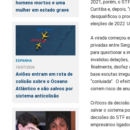
2021, porém, o STF
homens mortos e uma
Curitiba e, depois,
mulher em estado grave
desqualificou o pro
eleições de 2022. U
A virada começou 
privadas entre Serg
para questionar a i
invalidou delações,
ESPANHA
finalmente, desfez
18/07/2026
Aviões entram em rota de
base escutas irreg
colisão sobre o Oceano
“conluiada”. O efe
Atlântico e são salvos por
correm risco de an
sistema anticolisão
Críticos da decisão
salvar o sistema po
decisões do STF est
empresários ligado