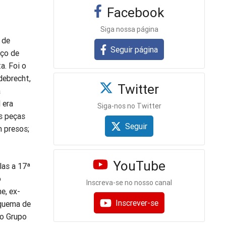
Facebook
Siga nossa página
 de
Seguir página
rço de
a. Foi o
debrecht,
Twitter
a
 era
Siga-nos no Twitter
is peças
Seguir
m presos;
YouTube
las a 17ª
o
Inscreva-se no nosso canal
e, ex-
Inscrever-se
squema de
no Grupo