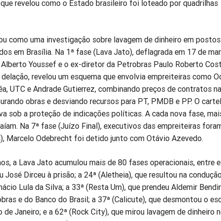
 que revelou como o Estado brasileiro foi loteado por quadrilhas
u como uma investigação sobre lavagem de dinheiro em postos
idos em Brasília. Na 1ª fase (Lava Jato), deflagrada em 17 de ma
Alberto Youssef e o ex-diretor da Petrobras Paulo Roberto Cost
 delação, revelou um esquema que envolvia empreiteiras como O
a, UTC e Andrade Gutierrez, combinando preços de contratos n
turando obras e desviando recursos para PT, PMDB e PP. O cartel
va sob a proteção de indicações políticas. A cada nova fase, ma
íam. Na 7ª fase (Juízo Final), executivos das empreiteiras fora
), Marcelo Odebrecht foi detido junto com Otávio Azevedo.
os, a Lava Jato acumulou mais de 80 fases operacionais, entre e
ou José Dirceu à prisão; a 24ª (Aletheia), que resultou na conduçã
Inácio Lula da Silva; a 33ª (Resta Um), que prendeu Aldemir Bendin
obras e do Banco do Brasil; a 37ª (Calicute), que desmontou o e
o de Janeiro; e a 62ª (Rock City), que mirou lavagem de dinheiro 