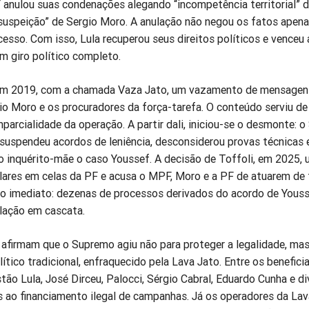
 anulou suas condenações alegando “incompetência territorial” d
 “suspeição” de Sergio Moro. A anulação não negou os fatos apen
cesso. Com isso, Lula recuperou seus direitos políticos e venceu 
m giro político completo.
em 2019, com a chamada Vaza Jato, um vazamento de mensagen
io Moro e os procuradores da força-tarefa. O conteúdo serviu de
mparcialidade da operação. A partir dali, iniciou-se o desmonte: 
 suspendeu acordos de leniência, desconsiderou provas técnicas e
 o inquérito-mãe o caso Youssef. A decisão de Toffoli, em 2025,
ulares em celas da PF e acusa o MPF, Moro e a PF de atuarem de
ito imediato: dezenas de processos derivados do acordo de Yous
ulação em cascata.
 afirmam que o Supremo agiu não para proteger a legalidade, mas
lítico tradicional, enfraquecido pela Lava Jato. Entre os benefic
ão Lula, José Dirceu, Palocci, Sérgio Cabral, Eduardo Cunha e d
s ao financiamento ilegal de campanhas. Já os operadores da Lav