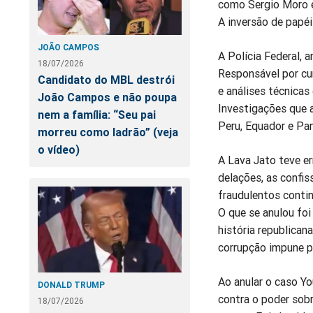
como Sergio Moro e
A inversão de papéi
JOÃO CAMPOS
A Polícia Federal, 
18/07/2026
Responsável por cu
Candidato do MBL destrói
e análises técnicas
João Campos e não poupa
Investigações que a
nem a família: “Seu pai
Peru, Equador e Pa
morreu como ladrão” (veja
o vídeo)
A Lava Jato teve er
delações, as confis
fraudulentos contin
O que se anulou fo
história republicana
corrupção impune po
Ao anular o caso Y
DONALD TRUMP
contra o poder sobr
18/07/2026