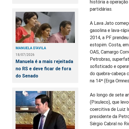
história a operação
partidárias.
A Lava Jato começo
gasolina e lava-ráp
2014, a PF prendeu 
estopim. Costa, em
MANUELA D’AVILA
OAS, Camargo Corrê
18/07/2026
Petrobras, superfa
Manuela é a mais rejeitada
sofisticado e opera
no RS e deve ficar de fora
do quebra-cabeça ca
do Senado
na 14ª (Erga Omnes
Ao longo de sete an
(Pixuleco), que lev
coercitiva de Luiz 
presidente da Petr
Sérgio Cabral no Ri