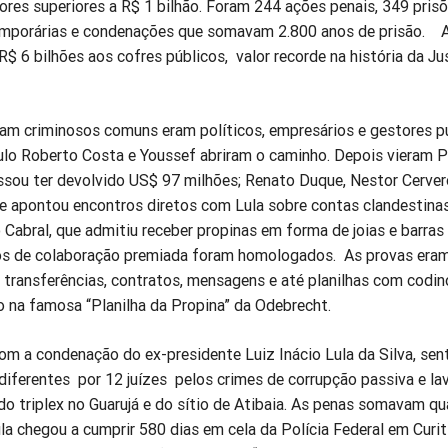
ores superiores a R$ 1 bilhão. Foram 244 ações penais, 349 pris
emporárias e condenações que somavam 2.800 anos de prisão. 
$ 6 bilhões aos cofres públicos, valor recorde na história da Ju
ram criminosos comuns eram políticos, empresários e gestores p
aulo Roberto Costa e Youssef abriram o caminho. Depois vieram 
ssou ter devolvido US$ 97 milhões; Renato Duque, Nestor Cerver
ue apontou encontros diretos com Lula sobre contas clandestina
 Cabral, que admitiu receber propinas em forma de joias e barras 
os de colaboração premiada foram homologados. As provas era
, transferências, contratos, mensagens e até planilhas com codi
 na famosa “Planilha da Propina” da Odebrecht.
om a condenação do ex-presidente Luiz Inácio Lula da Silva, se
 diferentes por 12 juízes pelos crimes de corrupção passiva e l
do triplex no Guarujá e do sítio de Atibaia. As penas somavam q
ula chegou a cumprir 580 dias em cela da Polícia Federal em Curi