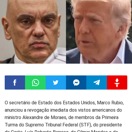
Compartilhar
Compartilhar
Compartilhar
Compartilhar
Compartilhar
Compart
O secretário de Estado dos Estados Unidos, Marco Rubio,
anunciou a revogação imediata dos vistos americanos do
no
no
no
no
no
no
ministro Alexandre de Moraes, de membros da Primeira
Turma do Supremo Tribunal Federal (STF), do presidente
Facebook
Whatsapp
Twitter
Messenger
Telegram
Gettr