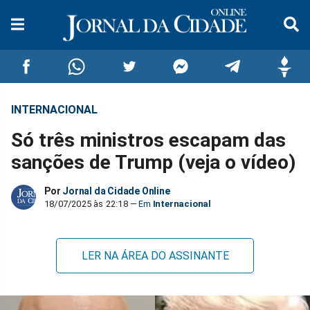
INTERNACIONAL
Compartilhar
Compartilhar
Compartilhar
Compartilhar
Compartilhar
Compar
Só três ministros escapam das
no
no
no
no
no
no
sanções de Trump (veja o vídeo)
Facebook
Whatsapp
Twitter
Messenger
Telegram
Gettr
Por
Jornal da Cidade Online
18/07/2025 às 22:18
Internacional
LER NA ÁREA DO ASSINANTE