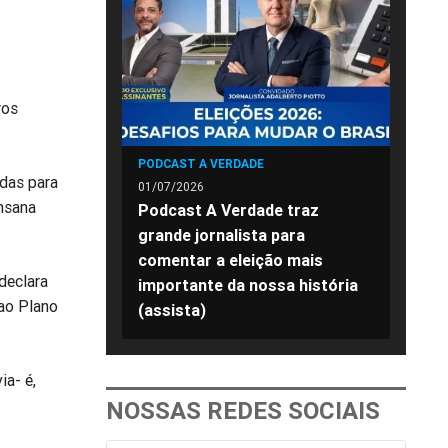
ros
PODCAST A VERDADE
idas para
01/07/2026
insana
Podcast A Verdade traz
grande jornalista para
comentar a eleição mais
declara
importante da nossa história
 ao Plano
(assista)
ia- é,
NOSSAS REDES SOCIAIS