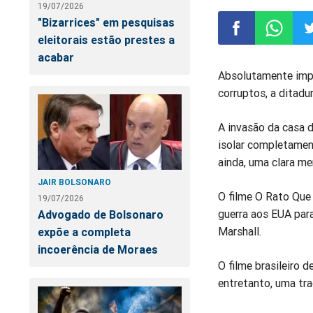
19/07/2026
"Bizarrices" em pesquisas
eleitorais estão prestes a
acabar
Compartilhar
Compart
Co
Absolutamente impo
corruptos, a ditadu
no
no
n
A invasão da casa d
Facebook
Whatsa
Tw
isolar completament
ainda, uma clara m
JAIR BOLSONARO
O filme O Rato Que 
19/07/2026
guerra aos EUA para
Advogado de Bolsonaro
Marshall.
expõe a completa
incoerência de Moraes
O filme brasileiro 
entretanto, uma tra