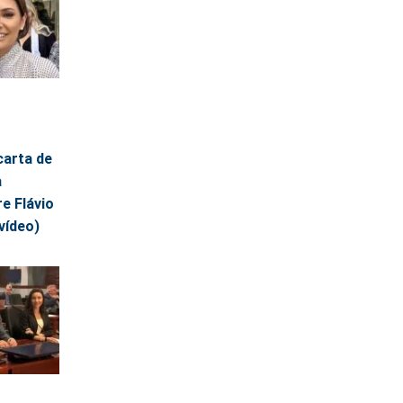
carta de
a
e Flávio
 vídeo)