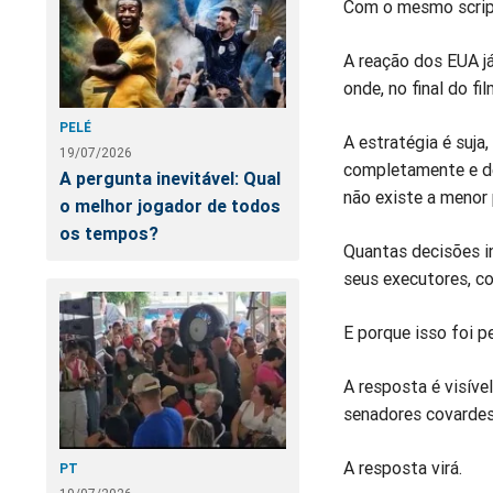
Com o mesmo script
A reação dos EUA já
onde, no final do fi
PELÉ
A estratégia é suja
19/07/2026
completamente e de
A pergunta inevitável: Qual
não existe a menor 
o melhor jogador de todos
os tempos?
Quantas decisões i
seus executores, c
E porque isso foi p
A resposta é visíve
senadores covardes
A resposta virá.
PT