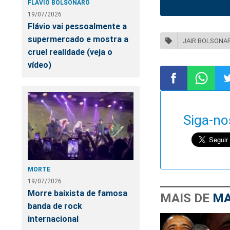
FLÁVIO BOLSONARO
19/07/2026
Flávio vai pessoalmente a
supermercado e mostra a
JAIR BOLSONA
cruel realidade (veja o
vídeo)
Compartilhar
Compart
Co
Siga-no
no
no
n
Facebook
Whatsa
Tw
MORTE
19/07/2026
Morre baixista de famosa
MAIS DE
MA
banda de rock
internacional