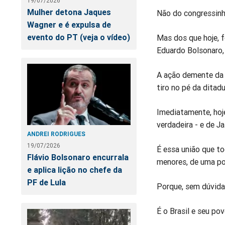
19/07/2026
Mulher detona Jaques
Não do congressinho
Wagner e é expulsa de
evento do PT (veja o vídeo)
Mas dos que hoje, 
Eduardo Bolsonaro,
A ação demente da p
tiro no pé da ditadu
Imediatamente, hoje
verdadeira - e de Ja
ANDREI RODRIGUES
19/07/2026
É essa união que to
Flávio Bolsonaro encurrala
menores, de uma po
e aplica lição no chefe da
PF de Lula
Porque, sem dúvida,
É o Brasil e seu pov