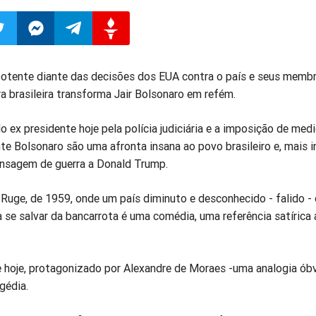
ilhar
mpartilhar
Compartilhar
Compartilhar
Compartilhar
tente diante das decisões dos EUA contra o país e seus memb
ra brasileira transforma Jair Bolsonaro em refém.
o
no
no
no
o ex presidente hoje pela polícia judiciária e a imposição de med
pp
itter
Messenger
Telegram
Gettr
e Bolsonaro são uma afronta insana ao povo brasileiro e, mais 
ensagem de guerra a Donald Trump.
Ruge, de 1959, onde um país diminuto e desconhecido - falido - 
 se salvar da bancarrota é uma comédia, uma referência satírica
de hoje, protagonizado por Alexandre de Moraes -uma analogia óbv
gédia.