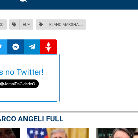
RO
EUA
PLANO MARSHALL
ilhar
mpartilhar
Compartilhar
Compartilhar
Compartilhar
s no Twitter!
o
no
no
no
pp
itter
Messenger
Telegram
Gettr
RCO ANGELI FULL