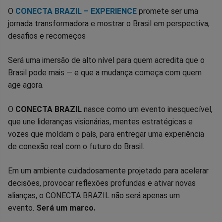
no
no
no
no
no
no
O
CONECTA BRAZIL – EXPERIENCE
promete ser uma
jornada transformadora e mostrar o Brasil em perspectiva,
Facebook
Whatsapp
Twitter
Messenger
Telegram
Gettr
desafios e recomeços
Será uma imersão de alto nível para quem acredita que o
Brasil pode mais — e que a mudança começa com quem
age agora.
O
CONECTA BRAZIL
nasce como um evento inesquecível,
que une lideranças visionárias, mentes estratégicas e
vozes que moldam o país, para entregar uma experiência
de conexão real com o futuro do Brasil.
Em um ambiente cuidadosamente projetado para acelerar
decisões, provocar reflexões profundas e ativar novas
alianças, o CONECTA BRAZIL não será apenas um
evento.
Será um marco.