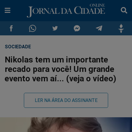
SOCIEDADE
Compartilhar
Compartilhar
Compartilhar
Compartilhar
Compartilhar
Compar
Nikolas tem um importante
no
no
no
no
no
no
recado para você! Um grande
evento vem aí... (veja o vídeo)
Facebook
Whatsapp
Twitter
Messenger
Telegram
Gettr
LER NA ÁREA DO ASSINANTE