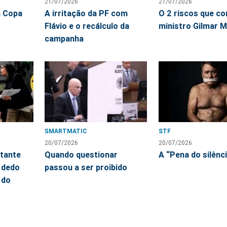
21/07/2026
21/07/2026
a Copa
A irritação da PF com
O 2 riscos que co
Flávio e o recálculo da
ministro Gilmar 
campanha
SMARTMATIC
STF
20/07/2026
20/07/2026
itante
Quando questionar
A “Pena do silênc
 dedo
passou a ser proibido
 do