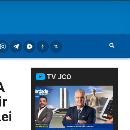
TV JCO
A
ir
ei