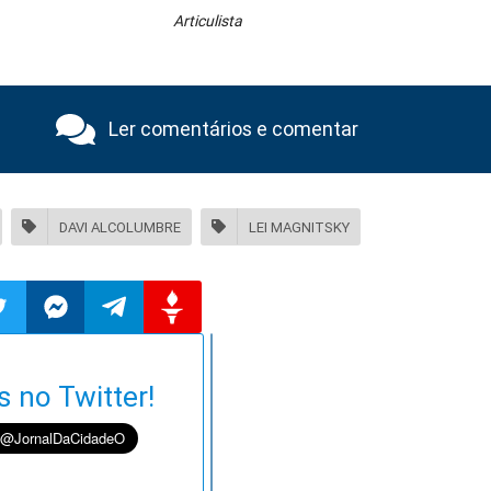
Articulista
Ler comentários e comentar
DAVI ALCOLUMBRE
LEI MAGNITSKY
ilhar
mpartilhar
Compartilhar
Compartilhar
Compartilhar
s no Twitter!
o
no
no
no
pp
itter
Messenger
Telegram
Gettr