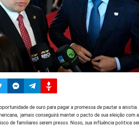
ilhar
mpartilhar
Compartilhar
Compartilhar
Compartilhar
portunidade de ouro para pagar a promessa de pautar a anistia. 
mericana, jamais conseguirá manter o pacto de sua eleição com a
o
no
no
no
isco de familiares serem presos. Nisso, sua influência politica se
pp
itter
Messenger
Telegram
Gettr