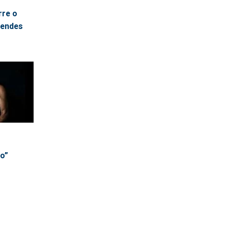
rre o
Mendes
io”