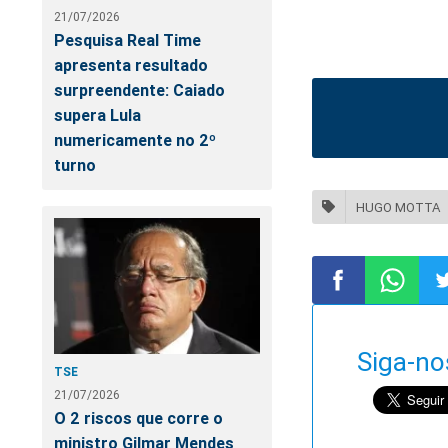
21/07/2026
Pesquisa Real Time
apresenta resultado
surpreendente: Caiado
supera Lula
numericamente no 2º
turno
HUGO MOTTA
Compartilhar
Compart
Co
Siga-no
TSE
no
no
n
21/07/2026
O 2 riscos que corre o
Facebook
Whatsa
Tw
ministro Gilmar Mendes