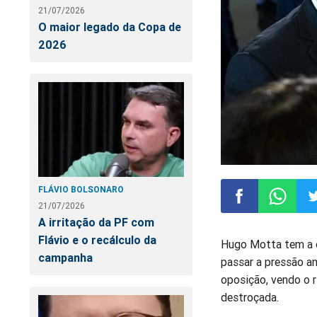
21/07/2026
O maior legado da Copa de
2026
FLÁVIO BOLSONARO
21/07/2026
A irritação da PF com
Compartilhar
Compart
Co
Flávio e o recálculo da
Hugo Motta tem a o
campanha
passar a pressão a
no
no
n
oposição, vendo o r
destroçada.
Facebook
Whatsa
Tw