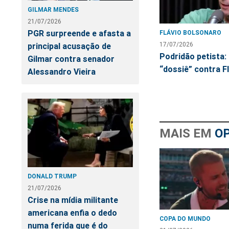
GILMAR MENDES
21/07/2026
PGR surpreende e afasta a
FLÁVIO BOLSONARO
17/07/2026
principal acusação de
Podridão petista:
Gilmar contra senador
“dossiê” contra F
Alessandro Vieira
MAIS EM
OP
DONALD TRUMP
21/07/2026
Crise na mídia militante
americana enfia o dedo
COPA DO MUNDO
numa ferida que é do