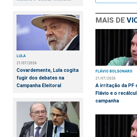
MAIS DE
VI
LULA
21/07/2026
Covardemente, Lula cogita
FLÁVIO BOLSONARO
fugir dos debates na
21/07/2026
A irritação da PF
Campanha Eleitoral
Flávio e o recálcu
campanha