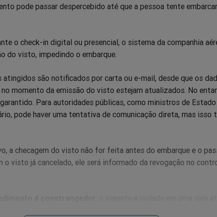
mento pode passar despercebido até que a pessoa tente embarcar
nte o check-in digital ou presencial, o sistema da companhia aér
ão do visto, impedindo o embarque.
 atingidos são notificados por carta ou e-mail, desde que os da
 no momento da emissão do visto estejam atualizados. No entan
 garantido. Para autoridades públicas, como ministros de Estado
rio, pode haver uma tentativa de comunicação direta, mas isso
vo, a checagem do visto não for feita antes do embarque e o pas
o visto já cancelado, ele será informado da revogação no contr
edimento é constrangedor
: o viajante é isolado em uma sala at
de origem, sem acesso a comodidades básicas, como banho ou tr