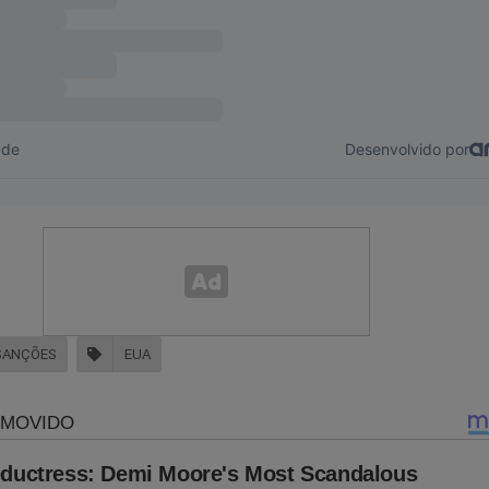
so tenha interesse, clique no link abaixo para adquirir essa obra:
udoconservador.com.br/products/o-fantasma-do-alvorada-a-vol
já conhece o livro:
SANÇÕES
EUA