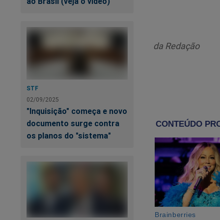
ao Brasil (veja o vídeo)
roupas.
Esse fato é ainda m
Circulam rumores so
da Redação
está o nome de Ber
Miami.
STF
Que situação...
02/09/2025
"Inquisição" começa e novo
documento surge contra
os planos do "sistema"
Pl