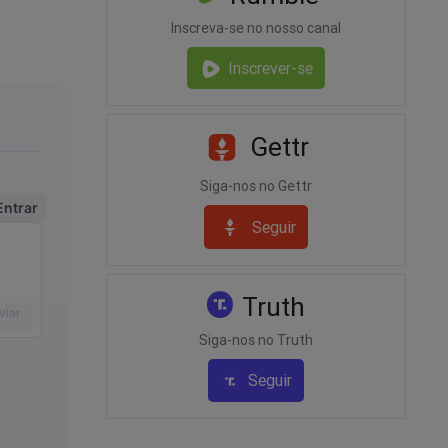
Inscreva-se no nosso canal
Inscrever-se
Gettr
nte
onder o
Siga-nos no Gettr
i
Seguir
best
Truth
, devido
r o ex-
Siga-nos no Truth
guição
Seguir
livro
eiro...