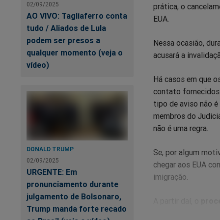
02/09/2025
prática, o cancela
AO VIVO: Tagliaferro conta
EUA.
tudo / Aliados de Lula
podem ser presos a
Nessa ocasião, dura
qualquer momento (veja o
acusará a invalidaç
vídeo)
Há casos em que os
contato fornecidos
tipo de aviso não é
membros do Judiciá
não é uma regra.
DONALD TRUMP
Se, por algum moti
02/09/2025
chegar aos EUA com 
URGENTE: Em
imigração.
pronunciamento durante
julgamento de Bolsonaro,
A partir daí, o
proc
Trump manda forte recado
reenviado ao país 