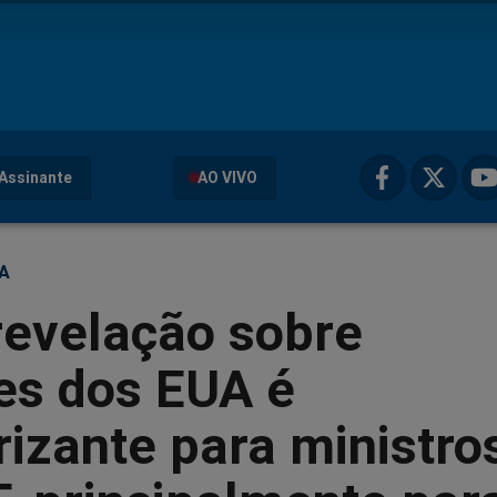
Assinante
AO VIVO
ÇA
revelação sobre
es dos EUA é
rizante para ministro