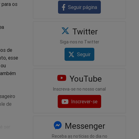
 para os
Seguir página
ea
Twitter
Siga-nos no Twitter
dos de
Seguir
to, esse
 ou
 também
YouTube
Inscreva-se no nosso canal
sageiro
Inscrever-se
ole de
Messenger
é ser
oca de
Receba as notícias do dia no