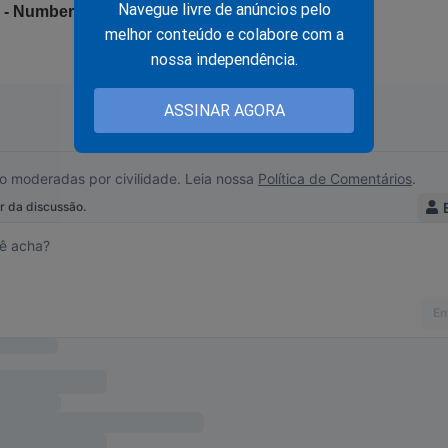
Navegue livre de anúncios pelo
melhor conteúdo e colabore com a
nossa independência.
ASSINAR AGORA
pós a cruel, absurda e desumana perseguição contra o ex-preside
 último estágio! A liberdade acaba de ser surrupiada. Querem esc
eceu em 2022... Porém, para o "terror" do "sistema", tudo isso fo
vro
"O Fantasma do Alvorada - A Volta à Cena do Crime"
,
um
dade é um "documento", já se transformou em um arquivo histórico
teúdo. São descritas todas as manobras do "sistema" para traze
e volta ao poder, os acontecimentos que desencadearam na perse
todas as 'tramoias' da esquerda. Eleição, prisões, mídia, censura,
ulação e muito mais... Está tudo documentado. Obviamente, esse 
ensura e não se sabe até quando estará a disposição do povo brasil