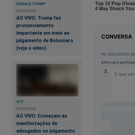
DONALD TRUMP
02/09/2025
AO VIVO: Trump faz
pronunciamento
impactante em meio ao
julgamento de Bolsonaro
(veja o vídeo)
Tudo isso ocorre a
Bolsonaro atingir o
que realmente acont
documentado no li
seller
no Brasil.
O livro, que na ver
ao seu corajoso con
STF
presidiário Lula d
02/09/2025
AO VIVO: Começam as
contra Bolsonaro e 
manifestações de
perseguição, manip
advogados no julgamento
está na "mira" da c