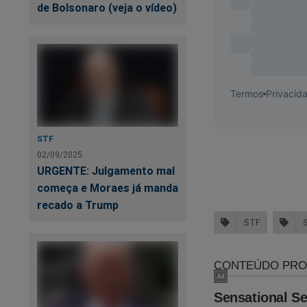
de Bolsonaro (veja o vídeo)
Não perca tempo. Ca
https://www.conte
cena-do-crime
O próprio Bolsonaro 
STF
02/09/2025
URGENTE: Julgamento mal
começa e Moraes já manda
recado a Trump
STF