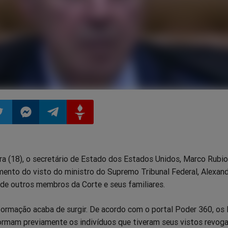
ilhar
mpartilhar
Compartilhar
Compartilhar
Compartilhar
ra (18), o secretário de Estado dos Estados Unidos, Marco Rubio
o
no
no
no
mento do visto do ministro do Supremo Tribunal Federal, Alexand
e outros membros da Corte e seus familiares.
pp
itter
Messenger
Telegram
Gettr
formação acaba de surgir. De acordo com o portal Poder 360, os
ormam previamente os indivíduos que tiveram seus vistos revog