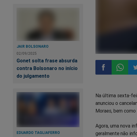
JAIR BOLSONARO
02/09/2025
Gonet solta frase absurda
contra Bolsonaro no início
do julgamento
Compartilhar
Compart
Co
Na última sexta-fei
no
no
n
anunciou o cancela
Moraes, bem como d
Facebook
Whatsa
Tw
Agora, uma nova in
EDUARDO TAGLIAFERRO
geralmente não inf