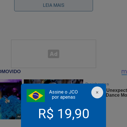
LEIA MAIS
ais aterrorizante para o presidente do STF, Luis Roberto Barroso
bre possíveis deportações de familiares dos magistrados, entre 
nardo Barroso, filho de Luís Roberto Barroso, que atua no banc
ano de Lula para 2026 sofre abalo irreversível
Assine o JCO
×
por apenas
R$ 19,90