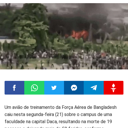
Compartilhar
Compartilhar
Compartilhar
Compartilhar
Compartilhar
Compart
Um avião de treinamento da Força Aérea de Bangladesh
caiu nesta segunda-feira (21) sobre o campus de uma
no
no
no
no
no
no
faculdade na capital Daca, resultando na morte de 19