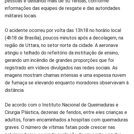
pessoas e deixando mais de 50 feridas, conforme
Facebook
Whatsapp
Twitter
Messenger
Telegram
Gettr
informações das equipes de resgate e das autoridades
militares locais.
O acidente ocorreu por volta das 13h18 no horário local
(4h18 de Brasília), poucos minutos após a decolagem, na
região de Uttara, no setor norte da cidade. A aeronave
atingiu o telhado do refeitório da instituição de ensino,
gerando um incêndio de grandes proporções que foi
registrado em vídeos divulgados nas redes sociais. As
imagens mostram chamas intensas e uma espessa nuvem
de fumaça se elevando enquanto moradores observavam à
distância.
De acordo com o Instituto Nacional de Queimaduras e
Cirurgia Plástica, dezenas de feridos, entre eles crianças e
adultos, foram encaminhados a hospitais com queimaduras
graves. O número de vítimas fatais pode crescer nas