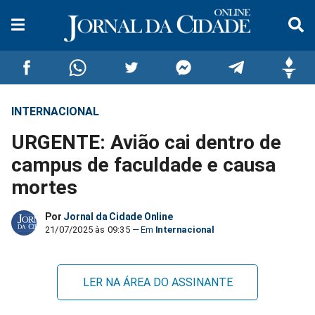
INTERNACIONAL
Compartilhar
Compartilhar
Compartilhar
Compartilhar
Compartilhar
Compar
URGENTE: Avião cai dentro de
no
no
no
no
no
no
campus de faculdade e causa
mortes
Facebook
Whatsapp
Twitter
Messenger
Telegram
Gettr
Por
Jornal da Cidade Online
21/07/2025 às 09:35
Internacional
LER NA ÁREA DO ASSINANTE