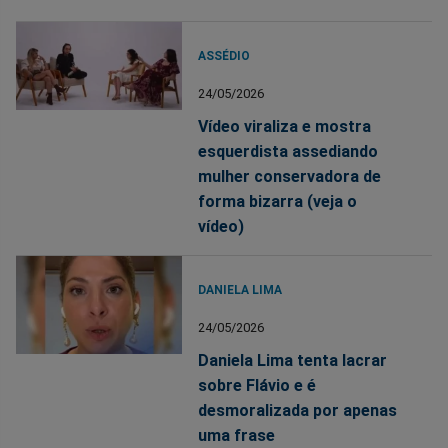
ASSÉDIO
24/05/2026
Vídeo viraliza e mostra
esquerdista assediando
mulher conservadora de
forma bizarra (veja o
vídeo)
DANIELA LIMA
24/05/2026
Daniela Lima tenta lacrar
sobre Flávio e é
desmoralizada por apenas
uma frase