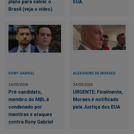
plano para salvar o
EUA
Brasil (veja o vídeo)
RONY GABRIEL
ALEXANDRE DE MORAES
24/05/2026
24/05/2026
Pré-candidato,
URGENTE: Finalmente,
membro do MBL é
Moraes é notificado
condenado por
pela Justiça dos EUA
mentiras e ataques
contra Rony Gabriel