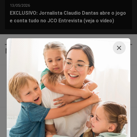
13/05/2026
EXCLUSIVO: Jornalista Claudio Dantas abre o jogo
e conta tudo no JCO Entrevista (veja o vídeo)
×
NOSSAS REDES SOCIAIS
Facebook
Siga nossa página
Seguir página
Twitter
Siga-nos no Twitter