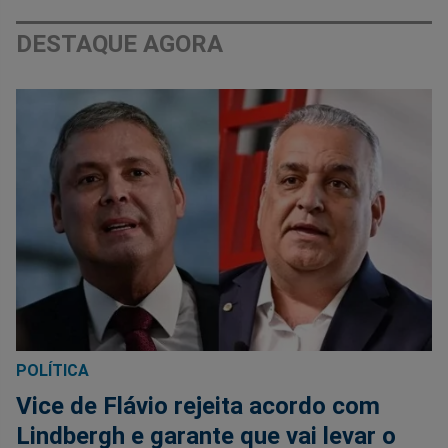
DESTAQUE AGORA
POLÍTICA
Vice de Flávio rejeita acordo com
Lindbergh e garante que vai levar o