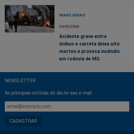
MINAS GERAIS
24/05/2026
Acidente grave entre
ônibus e carreta deixa oito
mortos e provoca incêndio
em rodovia de MG
NEWSLETTER
As principais notícias do dia no seu e-mail.