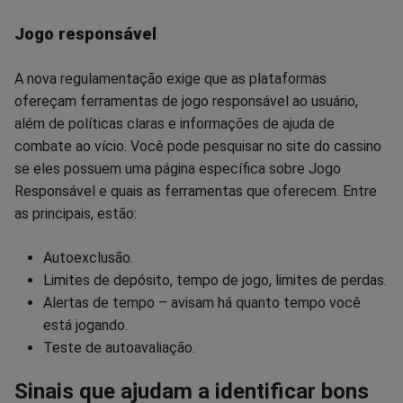
Jogo responsável
A nova regulamentação exige que as plataformas
ofereçam ferramentas de jogo responsável ao usuário,
além de políticas claras e informações de ajuda de
combate ao vício. Você pode pesquisar no site do cassino
se eles possuem uma página específica sobre Jogo
Responsável e quais as ferramentas que oferecem. Entre
as principais, estão:
Autoexclusão.
Limites de depósito, tempo de jogo, limites de perdas.
Alertas de tempo – avisam há quanto tempo você
está jogando.
Teste de autoavaliação.
Sinais que ajudam a identificar bons