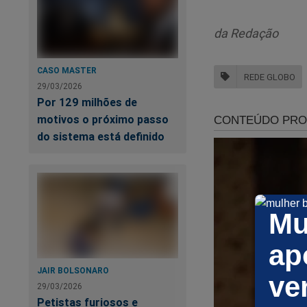
da Redação
CASO MASTER
REDE GLOBO
29/03/2026
Por 129 milhões de
motivos o próximo passo
A emissora vive dias
do sistema está definido
jornalismo militant
foi lançado e expõ
o livro
"Dossiê Glo
décadas, a emissor
Mu
bastidores e revela
políticas. Trata-se
ap
conhecer esse livro,
JAIR BOLSONARO
ve
https://www.conte
29/03/2026
Petistas furiosos e