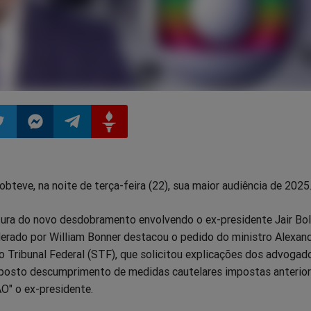
ilhar
mpartilhar
Compartilhar
Compartilhar
Compartilhar
 obteve, na noite de terça-feira (22), sua maior audiência de 2025
o
no
no
no
ura do novo desdobramento envolvendo o ex-presidente Jair Bo
pp
itter
Messenger
Telegram
Gettr
liderado por William Bonner destacou o pedido do ministro Alexan
 Tribunal Federal (STF), que solicitou explicações dos advogad
posto descumprimento de medidas cautelares impostas anterio
" o ex-presidente.