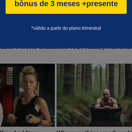
bônus de 3 meses +presente
nçamento vai tirar o sono de muita gente...
*válido a partir do plano trimestral