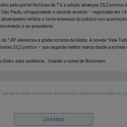
dos pelo portal Notícias da TV, a edição alcançou 25,2 pontos 
 São Paulo, ultrapassando o recorde anterior – registrado em 14 
 desempenho reflete o forte interesse do público nos aconteci
envolvendo o ex-presidente.
o "JN" alavancou a grade noturna da Globo. A novela "Vale Tudo
bateu 25,2 pontos – sua segunda melhor marca desde a estreia
a Globo subir audiência... Usando o nome de Bolsonaro.
 perde o sono com novo documento sobre o passado de Lu
LEIA MAIS