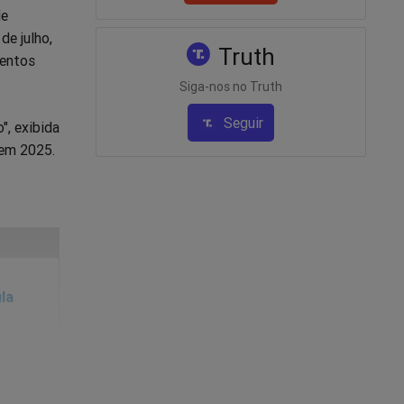
de
de julho,
Truth
mentos
Siga-nos no Truth
Seguir
", exibida
 em 2025.
la