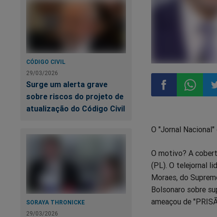
CÓDIGO CIVIL
29/03/2026
Surge um alerta grave
sobre riscos do projeto de
atualização do Código Civil
Compartilhar
Compart
Co
O "Jornal Nacional"
no
no
n
O motivo? A cobert
Facebook
Whatsa
Tw
(PL). O telejornal 
Moraes, do Supremo
Bolsonaro sobre su
ameaçou de "PRISÃO
SORAYA THRONICKE
29/03/2026