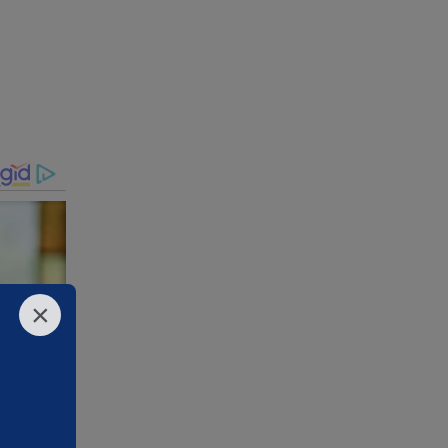
o
dossiê"
ça agora
das
s
×
eira
-emissora