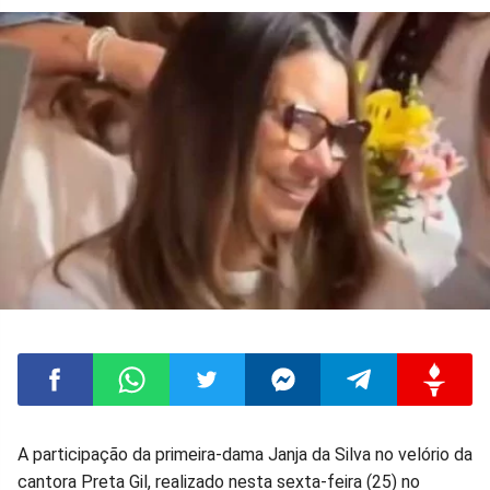
Compartilhar
Compartilhar
Compartilhar
Compartilhar
Compartilhar
Compart
A participação da primeira-dama Janja da Silva no velório da
cantora Preta Gil, realizado nesta sexta-feira (25) no