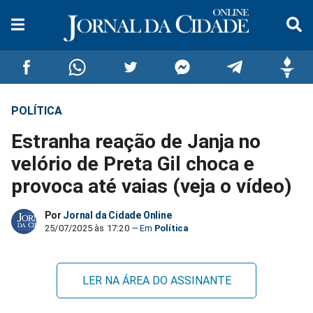
POLÍTICA
Compartilhar
Compartilhar
Compartilhar
Compartilhar
Compartilhar
Compar
Estranha reação de Janja no
no
no
no
no
no
no
velório de Preta Gil choca e
provoca até vaias (veja o vídeo)
Facebook
Whatsapp
Twitter
Messenger
Telegram
Gettr
Por
Jornal da Cidade Online
25/07/2025 às 17:20
Política
LER NA ÁREA DO ASSINANTE