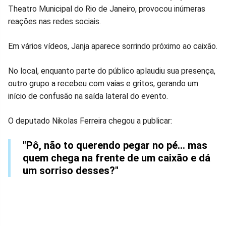
no
no
no
no
no
no
Theatro Municipal do Rio de Janeiro, provocou inúmeras
reações nas redes sociais.
Facebook
Whatsapp
Twitter
Messenger
Telegram
Gettr
Em vários vídeos, Janja aparece sorrindo próximo ao caixão.
No local, enquanto parte do público aplaudiu sua presença,
outro grupo a recebeu com vaias e gritos, gerando um
início de confusão na saída lateral do evento.
O deputado Nikolas Ferreira chegou a publicar:
"Pô, não to querendo pegar no pé… mas
quem chega na frente de um caixão e dá
um sorriso desses?"