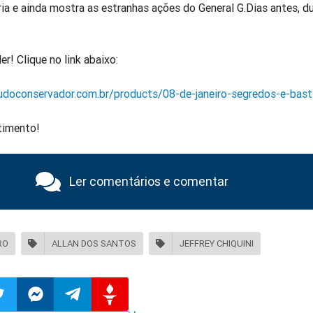
a e ainda mostra as estranhas ações do General G.Dias antes, d
r! Clique no link abaixo:
doconservador.com.br/products/08-de-janeiro-segredos-e-bast
timento!
Ler comentários e comentar
RO
ALLAN DOS SANTOS
JEFFREY CHIQUINI