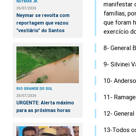
NEYMAR JR.
manifestar c
26/07/2026
famílias, p
Neymar se revolta com
que foram h
reportagem que vazou
"vestiário" do Santos
exercício do
8- General 
9- Silvinei 
10- Anderso
RIO GRANDE DO SUL
26/07/2026
11- Ramage
URGENTE: Alerta máximo
para as próximas horas
12- General
13-Todos os