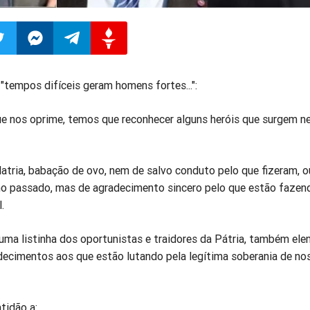
ilhar
mpartilhar
Compartilhar
Compartilhar
Compartilhar
"tempos difíceis geram homens fortes...":
o
no
no
no
que nos oprime, temos que reconhecer alguns heróis que surgem n
pp
itter
Messenger
Telegram
Gettr
latria, babação de ovo, nem de salvo conduto pelo que fizeram, o
no passado, mas de agradecimento sincero pelo que estão fazen
.
uma listinha dos oportunistas e traidores da Pátria, também elen
adecimentos aos que estão lutando pela legítima soberania de no
tidão a: