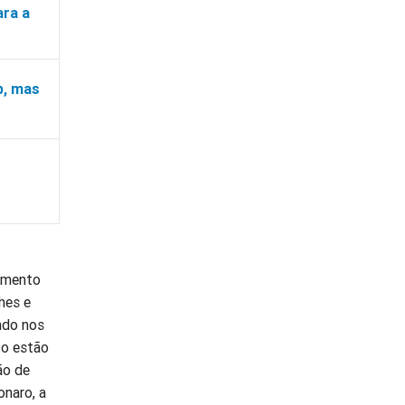
ara a
p, mas
cimento
hes e
ndo nos
to estão
ão de
onaro, a