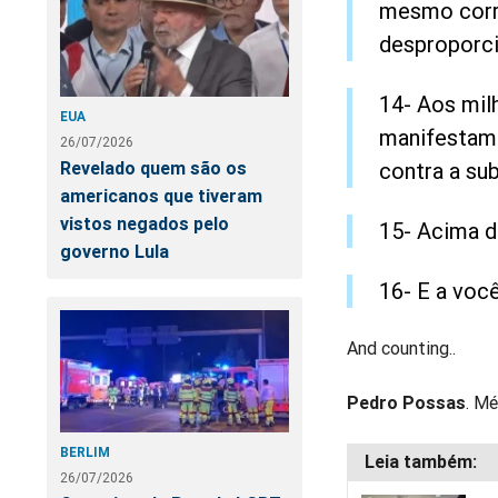
mesmo corre
desproporci
14- Aos mil
EUA
manifestam 
26/07/2026
contra a su
Revelado quem são os
americanos que tiveram
vistos negados pelo
15- Acima d
governo Lula
16- E a você
And counting..
Pedro Possas
. Mé
BERLIM
26/07/2026