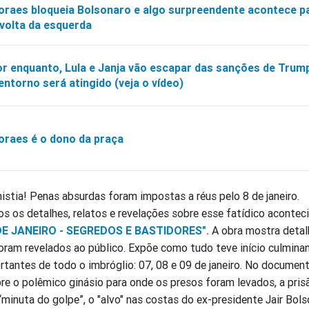
raes bloqueia Bolsonaro e algo surpreendente acontece p
volta da esquerda
r enquanto, Lula e Janja vão escapar das sanções de Trum
entorno será atingido (veja o vídeo)
raes é o dono da praça
istia! Penas absurdas foram impostas a réus pelo 8 de janeiro.
s os detalhes, relatos e revelações sobre esse fatídico aconte
DE JANEIRO - SEGREDOS E BASTIDORES".
A obra mostra detal
oram revelados ao público. Expõe como tudo teve início culmina
rtantes de todo o imbróglio: 07, 08 e 09 de janeiro. No documen
re o polêmico ginásio para onde os presos foram levados, a pris
“minuta do golpe”, o "alvo" nas costas do ex-presidente Jair Bols