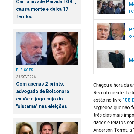
Carro invade Parada LGBT,
Mo
causa morte e deixa 17
re
feridos
Po
o 
Mo
ELEIÇÕES
26/07/2026
Com apenas 2 prints,
Chegou a hora da an
advogado de Bolsonaro
Recentemente, todo
expõe o jogo sujo do
estão no livro
"08 
"sistema" nas eleições
segredos que não f
três dias mais impo
dados e relatos sob
Anderson Torres, a 