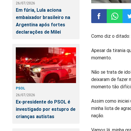
26/07/2026
Em fúria, Lula aciona
embaixador brasileiro na
Argentina após fortes
Compartilhar
Compart
Co
declarações de Milei
Como diz o ditado: 
no
no
n
Apesar da tirania 
momento.
Facebook
Whatsa
Tw
Não se trata de ido
deixaram de fazer 
momento tão difícil
PSOL
26/07/2026
Assim como iniciei 
Ex-presidente do PSOL é
minha lista de agr
investigado por estupro de
nação.
crianças autistas
Vamos lá, minha gra