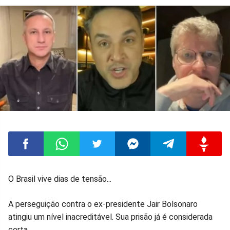
Compartilhar
Compartilhar
Compartilhar
Compartilhar
Compartilhar
Compart
O Brasil vive dias de tensão...
no
no
no
no
no
no
A perseguição contra o ex-presidente Jair Bolsonaro
atingiu um nível inacreditável. Sua prisão já é considerada
Facebook
Whatsapp
Twitter
Messenger
Telegram
Gettr
certa.