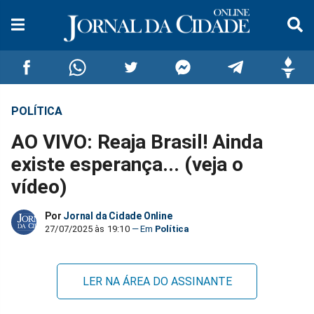
POLÍTICA
Compartilhar
Compartilhar
Compartilhar
Compartilhar
Compartilhar
Compar
AO VIVO: Reaja Brasil! Ainda
no
no
no
no
no
no
existe esperança... (veja o
vídeo)
Facebook
Whatsapp
Twitter
Messenger
Telegram
Gettr
Por
Jornal da Cidade Online
27/07/2025 às 19:10
Política
LER NA ÁREA DO ASSINANTE