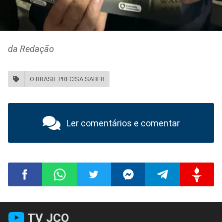
da Redação
O BRASIL PRECISA SABER
Ler comentários e comentar
Compartilhar
Compartilhar
Compartilhar
Compartilhar
Compartilhar
Compart
TV JCO