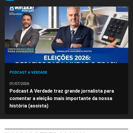
no
no
no
no
no
no
Facebook
Whatsapp
Twitter
Messenger
Telegram
Gettr
PODCAST A VERDADE
01/07/2026
Podcast A Verdade traz grande jornalista para
comentar a eleição mais importante da nossa
história (assista)