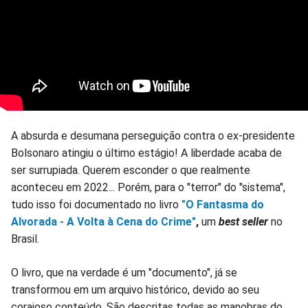
A absurda e desumana perseguição contra o ex-presidente
Bolsonaro atingiu o último estágio! A liberdade acaba de
ser surrupiada. Querem esconder o que realmente
aconteceu em 2022... Porém, para o "terror" do "sistema",
tudo isso foi documentado no livro
"O Fantasma do
Alvorada - A Volta à Cena do Crime"
,
um
best seller
no
Brasil.
O livro, que na verdade é um "documento", já se
transformou em um arquivo histórico, devido ao seu
corajoso conteúdo. São descritas todas as manobras do