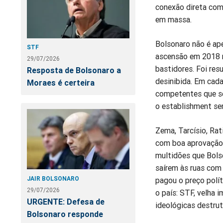
conexão direta com
em massa.
Bolsonaro não é ape
STF
ascensão em 2018 nã
29/07/2026
bastidores. Foi res
Resposta de Bolsonaro a
desinibida. Em cada
Moraes é certeira
competentes que se
o establishment se
Zema, Tarcísio, Rat
com boa aprovação 
multidões que Bolso
saírem às ruas com 
JAIR BOLSONARO
pagou o preço polí
29/07/2026
o país: STF, velha
URGENTE: Defesa de
ideológicas destrut
Bolsonaro responde