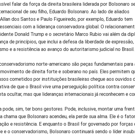
sível falar da força da direita brasileira liderada por Bolsonaro 
ternacional de seu filho, Eduardo Bolsonaro. Ao lado de aliados
Allan dos Santos e Paulo Figueiredo, por exemplo, Eduardo tem
 essenciais com a liderança conservadora global. O relacionamen
dente Donald Trump e o secretário Marco Rubio vai além da dip
ança de princípios, que inclui a defesa da liberdade de expressão,
mo e a resistência ao avanço do autoritarismo judicial no Brasil.
conservadorismo norte-americano são peças fundamentais para 
movimento de direita forte e soberano no país. Eles permitem q
usos cometidos por instituições brasileiras chegue aos ouvidos
ativa de que o Brasil vive uma perseguição política contra conse
nta ocultar, mas que lideranças internacionais já reconhecem e c
a pode, sim, ter bons gestores. Pode, inclusive, montar uma fren
a chama que Bolsonaro acendeu, ela perde sua alma. Ele é o fato
ação e resistência. E enquanto o Brasil for governado por forças
e e o conservadorismo, Bolsonaro continuará sendo o líder insubs