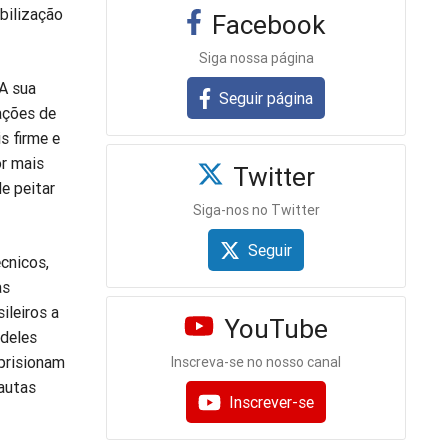
bilização
Facebook
Siga nossa página
 A sua
Seguir página
ações de
s firme e
or mais
Twitter
e peitar
Siga-nos no Twitter
Seguir
cnicos,
as
ileiros a
YouTube
 deles
aprisionam
Inscreva-se no nosso canal
autas
Inscrever-se