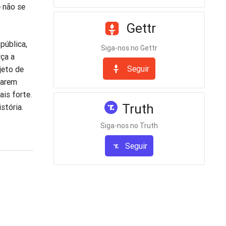
e não se
Gettr
pública,
Siga-nos no Gettr
rça a
Seguir
jeto de
tarem
ais forte.
Truth
stória.
Siga-nos no Truth
Seguir