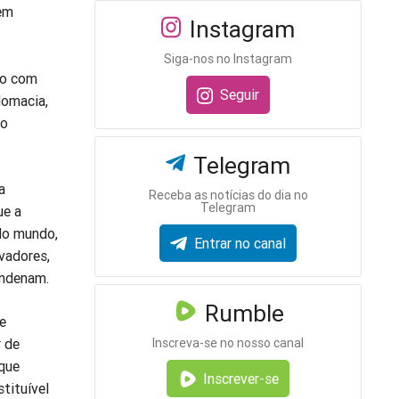
sem
Instagram
Siga-nos no Instagram
to com
Seguir
lomacia,
 o
Telegram
a
Receba as notícias do dia no
Telegram
ue a
 do mundo,
Entrar no canal
rvadores,
ondenam.
Rumble
te
Inscreva-se no nosso canal
r de
 que
Inscrever-se
tituível