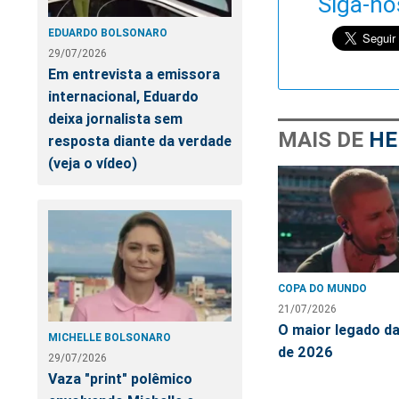
Siga-no
no
no
n
EDUARDO BOLSONARO
29/07/2026
Facebook
Whatsa
Tw
Em entrevista a emissora
internacional, Eduardo
deixa jornalista sem
MAIS DE
HE
resposta diante da verdade
(veja o vídeo)
COPA DO MUNDO
21/07/2026
O maior legado d
MICHELLE BOLSONARO
de 2026
29/07/2026
Vaza "print" polêmico