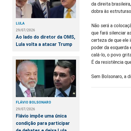
da direita brasileir
dobra às estruturas
LULA
Não será a colocaçã
29/07/2026
que fará silenciar 
Ao lado do diretor da OMS,
certeza de que ele
Lula volta a atacar Trump
poder da esquerda e
calá-lo, o povo grit
É da resistência qu
Sem Bolsonaro, a di
FLÁVIO BOLSONARO
29/07/2026
Flávio impõe uma única
condição para participar
de debates e deixa Lula