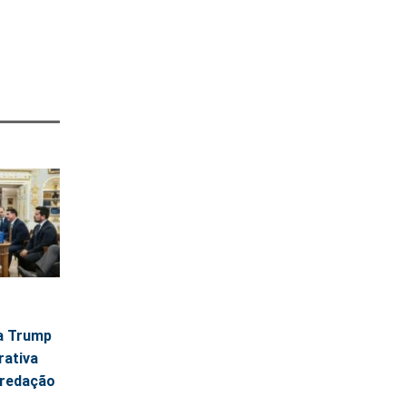
 a Trump
rativa
 redação