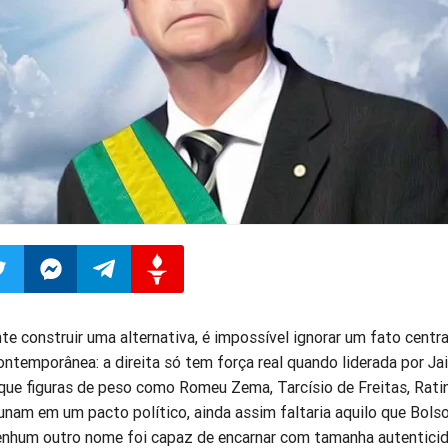
ilhar
mpartilhar
Compartilhar
Compartilhar
Compartilhar
te construir uma alternativa, é impossível ignorar um fato centra
contemporânea: a direita só tem força real quando liderada por Jai
o
no
no
no
ue figuras de peso como Romeu Zema, Tarcísio de Freitas, Ratin
unam em um pacto político, ainda assim faltaria aquilo que Bols
pp
itter
Messenger
Telegram
Gettr
nenhum outro nome foi capaz de encarnar com tamanha autenticid