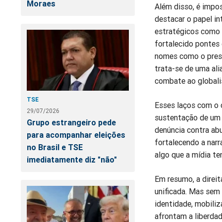
Moraes
Além disso, é impos
destacar o papel in
estratégicos como 
fortalecido pontes
nomes como o presi
trata-se de uma ali
combate ao globalis
TSE
Esses laços com o 
29/07/2026
sustentação de um 
Grupo estrangeiro pede
denúncia contra ab
para acompanhar eleições
fortalecendo a narr
no Brasil e TSE
algo que a mídia te
imediatamente diz "não"
Em resumo, a direit
unificada. Mas sem 
identidade, mobiliz
afrontam a liberdad