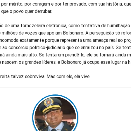
a, por mérito, por coragem e por ter provado, com sua história, qu
 que o povo quer derrubar.
o de uma tornozeleira eletrônica, como tentativa de humilhação 
as milhões de vozes que apoiam Bolsonaro. A perseguição só refo
 incomoda exatamente porque representa uma ameaça real ao pro
 ao consórcio político-judiciário que se enraizou no país. Se ten
ará ainda mais alto. Se tentarem prendê-lo, ele se tornará ainda m
e nascem os grandes líderes, e Bolsonaro já ocupa esse lugar na hi
reita talvez sobreviva. Mas com ele, ela vive.