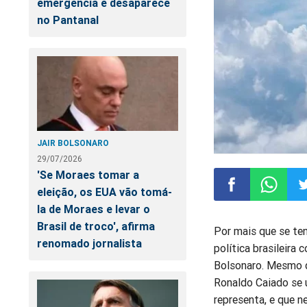
emergência e desaparece
no Pantanal
JAIR BOLSONARO
29/07/2026
'Se Moraes tomar a
eleição, os EUA vão tomá-
la de Moraes e levar o
Compartilhar
Compart
Co
Brasil de troco', afirma
Por mais que se ten
renomado jornalista
política brasileira 
no
no
n
Bolsonaro. Mesmo q
Ronaldo Caiado se 
Facebook
Whatsa
Tw
representa, e que 