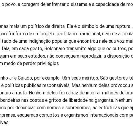
 o povo, a coragem de enfrentar o sistema e a capacidade de mo
nas mais um político de direita. Ele é o símbolo de uma ruptura.
o foi fruto de um projeto partidário tradicional, nem de articul
ultado de uma indignação popular que encontrou nele sua voz mai
 fala, em cada gesto, Bolsonaro transmite algo que os outros, p
jam em seus estados, não conseguem reproduzir: a disposição d
m medo de perder privilégios.
inho Jr e Caiado, por exemplo, têm seus méritos. São gestores té
e políticas públicas responsáveis. Mas nenhum deles provocou 
naro arrasta. Nenhum deles foi capaz de inspirar milhões de bras
bandeiras nas costas e gritos de liberdade na garganta. Nenhum
tico por denunciar, com nomes e sobrenomes, as estruturas que 
 imprensa, esquemas corruptos e organismos internacionais com p
ivas.