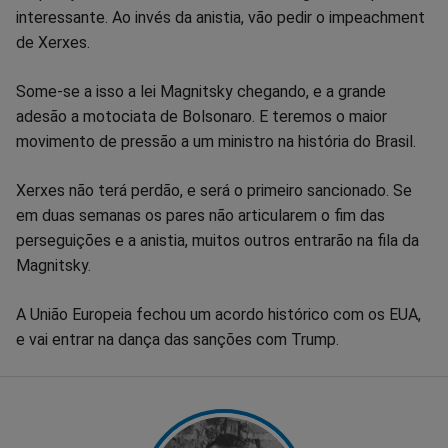
interessante. Ao invés da anistia, vão pedir o impeachment
no
no
no
no
no
no
de Xerxes.
Facebook
Whatsapp
Twitter
Messenger
Telegram
Gettr
Some-se a isso a lei Magnitsky chegando, e a grande
adesão a motociata de Bolsonaro. E teremos o maior
movimento de pressão a um ministro na história do Brasil.
Xerxes não terá perdão, e será o primeiro sancionado. Se
em duas semanas os pares não articularem o fim das
perseguições e a anistia, muitos outros entrarão na fila da
Magnitsky.
A União Europeia fechou um acordo histórico com os EUA,
e vai entrar na dança das sanções com Trump.