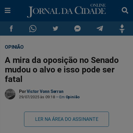
OPINIÃO
Compartilhar
Compartilhar
Compartilhar
Compartilhar
Compartilhar
Compar
A mira da oposição no Senado
no
no
no
no
no
no
mudou o alvo e isso pode ser
fatal
Facebook
Whatsapp
Twitter
Messenger
Telegram
Gettr
Por
Victor Vonn Serran
29/07/2025 às 09:18
Opinião
LER NA ÁREA DO ASSINANTE