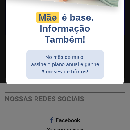
Mãe
é base.
Informação
Também!
CLÁUDIO DANTAS
13/05/2026
No mês de maio,
EXCLUSIVO: Jornalista Claudio Dantas abre o jogo
assine o plano anual e ganhe
e conta tudo no JCO Entrevista (veja o vídeo)
3 meses de bônus!
NOSSAS REDES SOCIAIS
Facebook
Siga nossa página