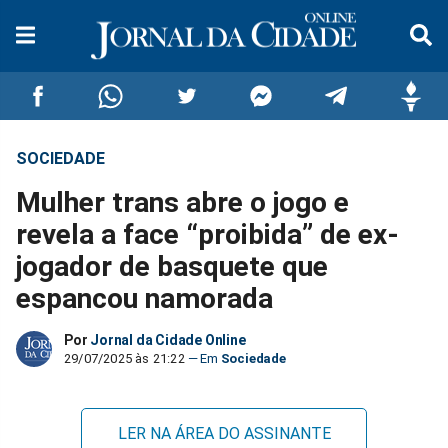
SOCIEDADE
Compartilhar
Compartilhar
Compartilhar
Compartilhar
Compartilhar
Compar
Mulher trans abre o jogo e
no
no
no
no
no
no
revela a face “proibida” de ex-
jogador de basquete que
Facebook
Whatsapp
Twitter
Messenger
Telegram
Gettr
espancou namorada
Por
Jornal da Cidade Online
29/07/2025 às 21:22
Sociedade
LER NA ÁREA DO ASSINANTE