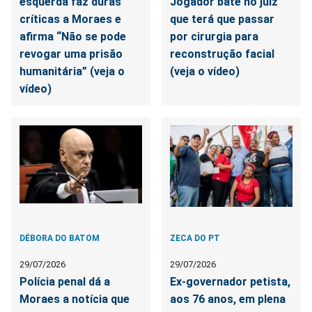
esquerda faz duras
Jogador bate no juiz
críticas a Moraes e
que terá que passar
afirma “Não se pode
por cirurgia para
revogar uma prisão
reconstrução facial
humanitária” (veja o
(veja o vídeo)
vídeo)
DÉBORA DO BATOM
ZECA DO PT
29/07/2026
29/07/2026
Polícia penal dá a
Ex-governador petista,
Moraes a notícia que
aos 76 anos, em plena