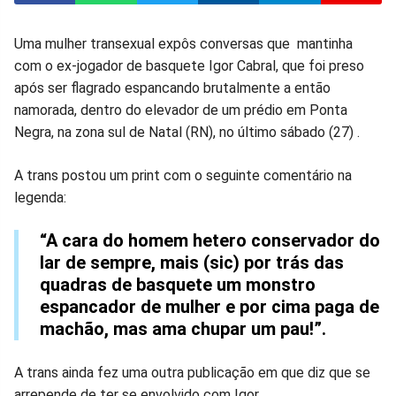
Compartilhar
Compartilhar
Compartilhar
Compartilhar
Compartilhar
Compart
Uma mulher transexual expôs conversas que mantinha
com o ex-jogador de basquete Igor Cabral, que foi preso
no
no
no
no
no
no
após ser flagrado espancando brutalmente a então
namorada, dentro do elevador de um prédio em Ponta
Facebook
Whatsapp
Twitter
Messenger
Telegram
Gettr
Negra, na zona sul de Natal (RN), no último sábado (27) .
A trans postou um print com o seguinte comentário na
legenda:
“A cara do homem hetero conservador do
lar de sempre, mais (sic) por trás das
quadras de basquete um monstro
espancador de mulher e por cima paga de
machão, mas ama chupar um pau!”.
A trans ainda fez uma outra publicação em que diz que se
arrepende de ter se envolvido com Igor.