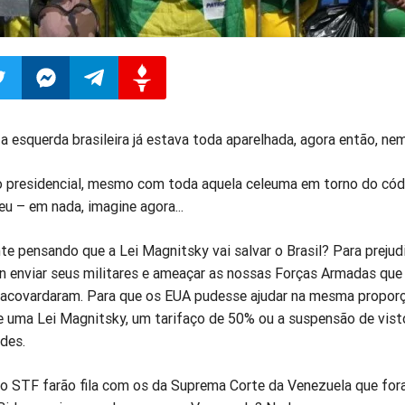
ilhar
mpartilhar
Compartilhar
Compartilhar
Compartilhar
a esquerda brasileira já estava toda aparelhada, agora então, nem
o
no
no
no
ão presidencial, mesmo com toda aquela celeuma em torno do có
eu – em nada, imagine agora...
pp
itter
Messenger
Telegram
Gettr
te pensando que a Lei Magnitsky vai salvar o Brasil? Para prejudi
en enviar seus militares e ameaçar as nossas Forças Armadas que
 acovardaram. Para que os EUA pudesse ajudar na mesma proporç
e uma Lei Magnitsky, um tarifaço de 50% ou a suspensão de vist
ades.
o STF farão fila com os da Suprema Corte da Venezuela que fo