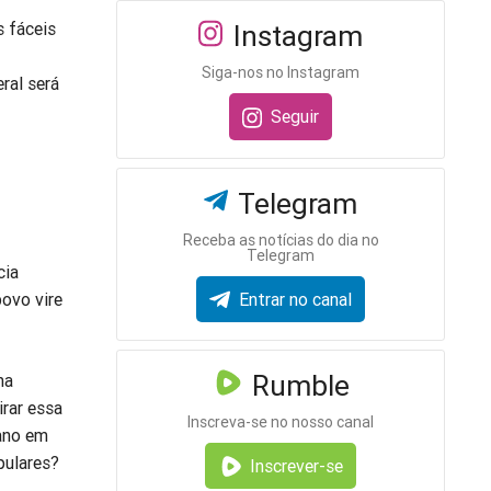
s fáceis
Instagram
Siga-nos no Instagram
ral será
Seguir
Telegram
Receba as notícias do dia no
Telegram
cia
povo vire
Entrar no canal
Rumble
ma
irar essa
Inscreva-se no nosso canal
cano em
pulares?
Inscrever-se