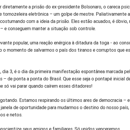
r diretamente a prisão do ex-presidente Bolsonaro, o careca psi
 tornozeleira eletrônica – um golpe de mestre. Paliativamente a
costumando com a ideia da prisão. Eles estão acuados, é óbvio,
o – e conseguem manter a situação sob controle.
vante popular, uma reação enérgica à ditadura da toga - ao cons
o o momento de salvarmos o país dos tiranos e corruptos que e
 dia 3, é o dia da primeira manifestação espontânea marcada pe
 – de ponta a ponta do Brasil. Que esse seja o pontapé inicial 
e só vai parar quando caírem esses ditadores!
gotando. Estamos respirando os últimos ares de democracia – 
a janela de oportunidade para mudarmos o destino do nosso país,
hos e netos.
onscientize seus amigos e familiares. Só unidos venceremos.