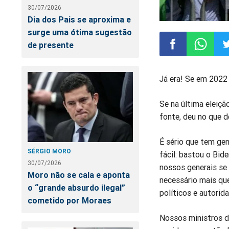
30/07/2026
Dia dos Pais se aproxima e
surge uma ótima sugestão
de presente
Compartilhar
Compart
Co
Já era! Se em 2022 
no
no
n
Se na última eleiç
fonte, deu no que d
Facebook
Whatsa
Tw
É sério que tem gen
SÉRGIO MORO
fácil: bastou o Bid
30/07/2026
nossos generais se
Moro não se cala e aponta
necessário mais qu
o “grande absurdo ilegal”
políticos e autorid
cometido por Moraes
Nossos ministros d