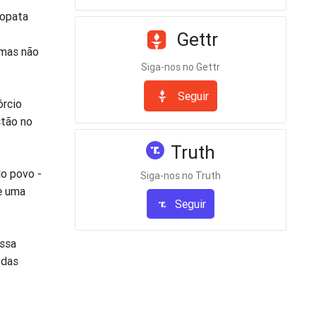
copata
Gettr
 mas não
Siga-nos no Gettr
Seguir
órcio
stão no
Truth
lo povo -
Siga-nos no Truth
de uma
Seguir
essa
 das