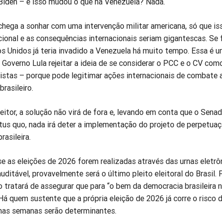
Biden – e isso mudou o que na Venezuela? Nada.
chega a sonhar com uma intervenção militar americana, só que iss
acional e as consequências internacionais seriam gigantescas. Se
s Unidos já teria invadido a Venezuela há muito tempo. Essa é 
 o Governo Lula rejeitar a ideia de se considerar o PCC e o CV com
ristas – porque pode legitimar ações internacionais de combate 
rasileiro.
eitor, a solução não virá de fora e, levando em conta que o Sena
tus quo, nada irá deter a implementação do projeto de perpetua
rasileira.
e as eleições de 2026 forem realizadas através das urnas eletr
uditável, provavelmente será o último pleito eleitoral do Brasil. 
 tratará de assegurar que para “o bem da democracia brasileira 
Há quem sustente que a própria eleição de 2026 já corre o risco 
imas semanas serão determinantes.