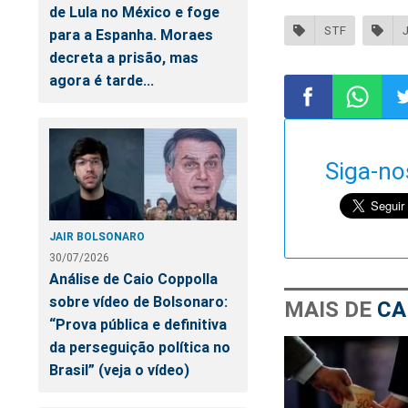
de Lula no México e foge
STF
para a Espanha. Moraes
decreta a prisão, mas
agora é tarde...
Compartilhar
Compart
Co
Siga-no
no
no
n
Facebook
Whatsa
Tw
JAIR BOLSONARO
30/07/2026
Análise de Caio Coppolla
sobre vídeo de Bolsonaro:
MAIS DE
CA
“Prova pública e definitiva
da perseguição política no
Brasil” (veja o vídeo)