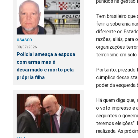
punidos na gestão 
Tem brasileiro que 
ferir a soberania n
diferente os Estado
razões, aliás, para
OSASCO
organizações terro
30/07/2026
Policial ameaça a esposa
terrorismo em solo b
com arma mas é
Portanto, prezado l
desarmado e morto pela
cúmplice desse sta
própria filha
poder da esquerda b
Há quem diga que, s
o voto impresso e a
seguintes o governo
teremos eleições”. 
realizada. As próx