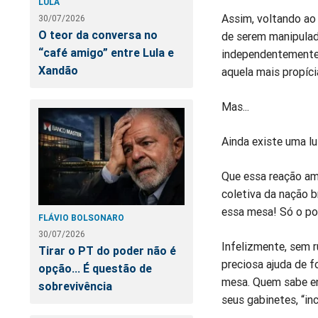
LULA
Assim, voltando ao 
30/07/2026
O teor da conversa no
de serem manipulad
“café amigo” entre Lula e
independentemente 
Xandão
aquela mais propícia
Mas...
Ainda existe uma lu
Que essa reação am
coletiva da nação b
essa mesa! Só o po
FLÁVIO BOLSONARO
30/07/2026
Infelizmente, sem 
Tirar o PT do poder não é
preciosa ajuda de f
opção... É questão de
mesa. Quem sabe en
sobrevivência
seus gabinetes, “i