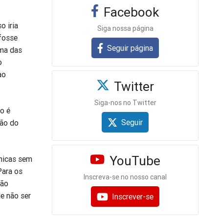
Facebook
o iria
Siga nossa página
 fosse
Seguir página
uma das
o
ao
Twitter
Siga-nos no Twitter
do é
Seguir
ção do
YouTube
ônicas sem
Para os
Inscreva-se no nosso canal
não
de não ser
Inscrever-se