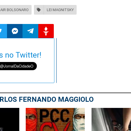
JAIR BOLSONARO
LEI MAGNITSKY
ilhar
mpartilhar
Compartilhar
Compartilhar
Compartilhar
s no Twitter!
o
no
no
no
pp
itter
Messenger
Telegram
Gettr
RLOS FERNANDO MAGGIOLO