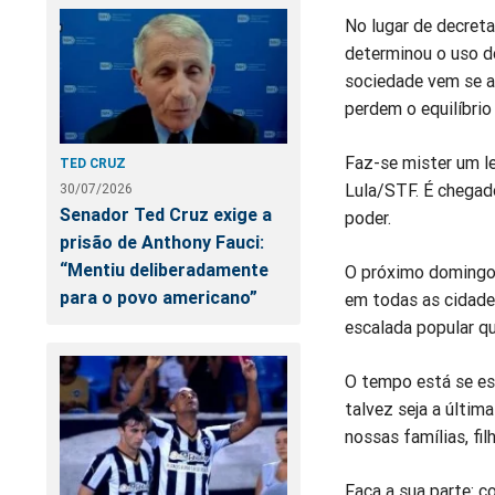
No lugar de decreta
determinou o uso de
sociedade vem se a
perdem o equilíbri
Faz-se mister um le
TED CRUZ
Lula/STF. É chegad
30/07/2026
Senador Ted Cruz exige a
poder.
prisão de Anthony Fauci:
“Mentiu deliberadamente
O próximo domingo,
para o povo americano”
em todas as cidades
escalada popular qu
O tempo está se es
talvez seja a últim
nossas famílias, fil
Faça a sua parte: c