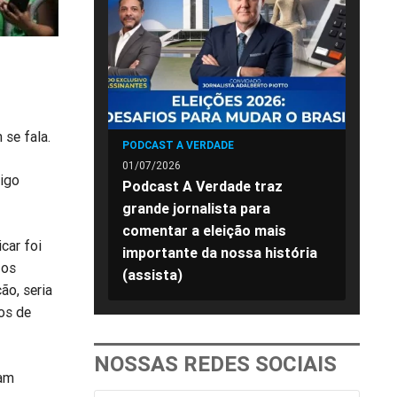
 se fala.
PODCAST A VERDADE
01/07/2026
digo
Podcast A Verdade traz
grande jornalista para
comentar a eleição mais
car foi
importante da nossa história
 os
(assista)
ão, seria
os de
NOSSAS REDES SOCIAIS
ram