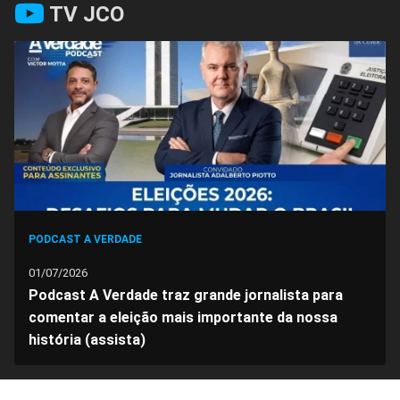
TV JCO
no
no
no
no
no
no
Facebook
Whatsapp
Twitter
Messenger
Telegram
Gettr
PODCAST A VERDADE
01/07/2026
Podcast A Verdade traz grande jornalista para
comentar a eleição mais importante da nossa
história (assista)