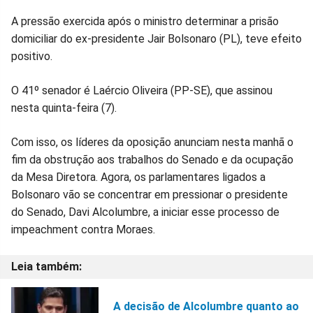
Facebook
Whatsapp
Twitter
Messenger
Telegram
Gettr
A pressão exercida após o ministro determinar a prisão
domiciliar do ex-presidente Jair Bolsonaro (PL), teve efeito
positivo.
O 41º senador é Laércio Oliveira (PP-SE), que assinou
nesta quinta-feira (7).
Com isso, os líderes da oposição anunciam nesta manhã o
fim da obstrução aos trabalhos do Senado e da ocupação
da Mesa Diretora. Agora, os parlamentares ligados a
Bolsonaro vão se concentrar em pressionar o presidente
do Senado, Davi Alcolumbre, a iniciar esse processo de
impeachment contra Moraes.
A decisão de Alcolumbre quanto ao