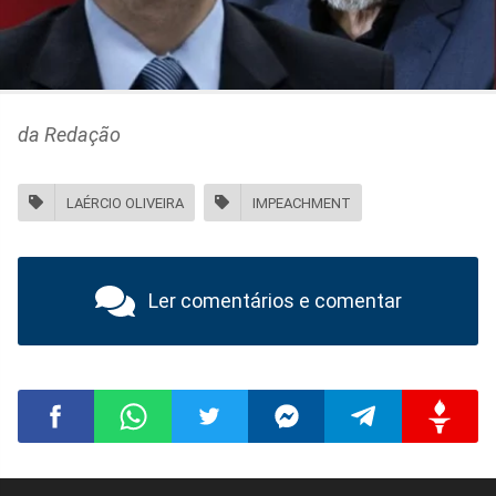
da Redação
LAÉRCIO OLIVEIRA
IMPEACHMENT
Ler comentários e comentar
Compartilhar
Compartilhar
Compartilhar
Compartilhar
Compartilhar
Compart