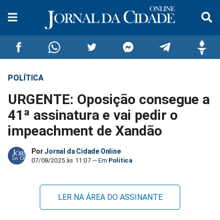
POLÍTICA
Compartilhar
Compartilhar
Compartilhar
Compartilhar
Compartilhar
Compar
URGENTE: Oposição consegue a
no
no
no
no
no
no
41ª assinatura e vai pedir o
impeachment de Xandão
Facebook
Whatsapp
Twitter
Messenger
Telegram
Gettr
Por
Jornal da Cidade Online
07/08/2025 às 11:07
Política
LER NA ÁREA DO ASSINANTE