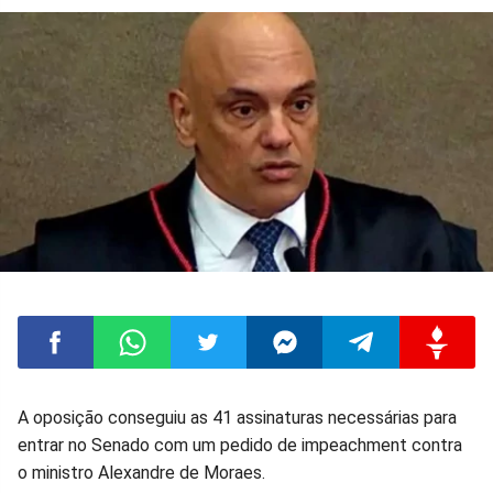
Compartilhar
Compartilhar
Compartilhar
Compartilhar
Compartilhar
Compart
A oposição conseguiu as 41 assinaturas necessárias para
entrar no Senado com um pedido de impeachment contra
no
no
no
no
no
no
o ministro Alexandre de Moraes.