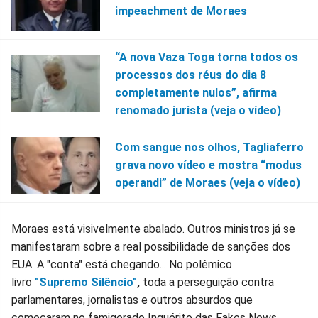
impeachment de Moraes
“A nova Vaza Toga torna todos os
processos dos réus do dia 8
completamente nulos”, afirma
renomado jurista (veja o vídeo)
Com sangue nos olhos, Tagliaferro
grava novo vídeo e mostra “modus
operandi” de Moraes (veja o vídeo)
Moraes está visivelmente abalado. Outros ministros já se
manifestaram sobre a real possibilidade de sanções dos
EUA. A "conta" está chegando... No polêmico
livro
"Supremo Silêncio"
,
toda a perseguição contra
parlamentares, jornalistas e outros absurdos que
começaram no famigerado Inquérito das Fakes News