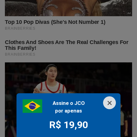
×
Assine o JCO
por apenas
R$ 19,90