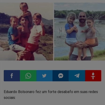
Compartilhar
Compartilhar
Compartilhar
Compartilhar
Compartilhar
Compart
Eduardo Bolsonaro fez um forte desabafo em suas redes
sociais:
no
no
no
no
no
no