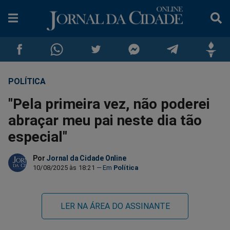
POLÍTICA
Compartilhar
Compartilhar
Compartilhar
Compartilhar
Compartilhar
Compar
"Pela primeira vez, não poderei
no
no
no
no
no
no
abraçar meu pai neste dia tão
especial"
Facebook
Whatsapp
Twitter
Messenger
Telegram
Gettr
Por
Jornal da Cidade Online
10/08/2025 às 18:21
Política
LER NA ÁREA DO ASSINANTE