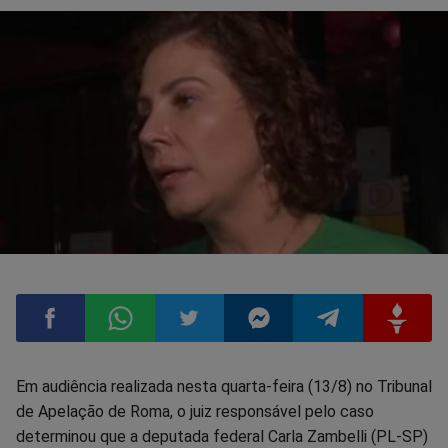
Compartilhar
Compartilhar
Compartilhar
Compartilhar
Compartilhar
Compart
Em audiência realizada nesta quarta-feira (13/8) no Tribunal
de Apelação de Roma, o juiz responsável pelo caso
no
no
no
no
no
no
determinou que a deputada federal Carla Zambelli (PL-SP)