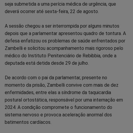
seja submetida a uma perícia médica de urgência, que
Facebook
Whatsapp
Twitter
Messenger
Telegram
Gettr
deverá ocorrer até sexta-feira, 22 de agosto.
A sessão chegou a ser interrompida por alguns minutos
depois que a parlamentar apresentou quadro de tontura. A
defesa enfatizou os problemas de saúde enfrentados por
Zambelli e solicitou acompanhamento mais rigoroso pelo
médico do Instituto Penitenciário de Rebibbia, onde a
deputada está detida desde 29 de julho.
De acordo com o pai da parlamentar, presente no
momento da prisão, Zambelli convive com mais de dez
enfermidades, entre elas a síndrome da taquicardia
postural ortostática, responsável por uma internação em
2024. A condição compromete o funcionamento do
sistema nervoso e provoca aceleração anormal dos
batimentos cardíacos.