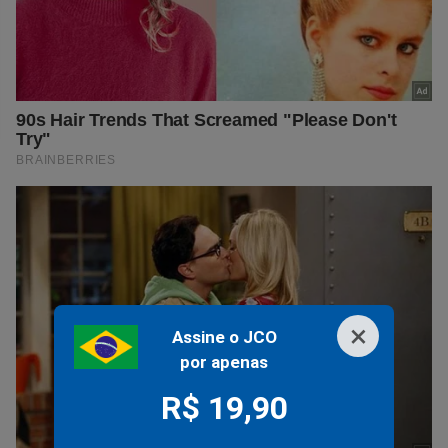
×
Assine o JCO
por apenas
R$ 19,90