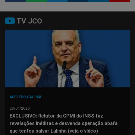
Compartilhar
Compartilhar
Compartilhar
Compartilhar
Compartilhar
Compart
TV JCO
no
no
no
no
no
no
Facebook
Whatsapp
Twitter
Messenger
Telegram
Gettr
ALFREDO GASPAR
23/04/2026
EXCLUSIVO: Relator da CPMI do INSS faz
revelações inéditas e desvenda operação abafa
que tentou salvar Lulinha (veja o vídeo)