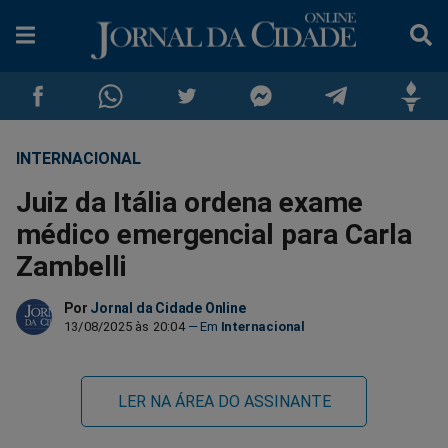
INTERNACIONAL
Compartilhar
Compartilhar
Compartilhar
Compartilhar
Compartilhar
Compar
Juiz da Itália ordena exame
no
no
no
no
no
no
médico emergencial para Carla
Zambelli
Facebook
Whatsapp
Twitter
Messenger
Telegram
Gettr
Por
Jornal da Cidade Online
13/08/2025 às 20:04
Internacional
LER NA ÁREA DO ASSINANTE