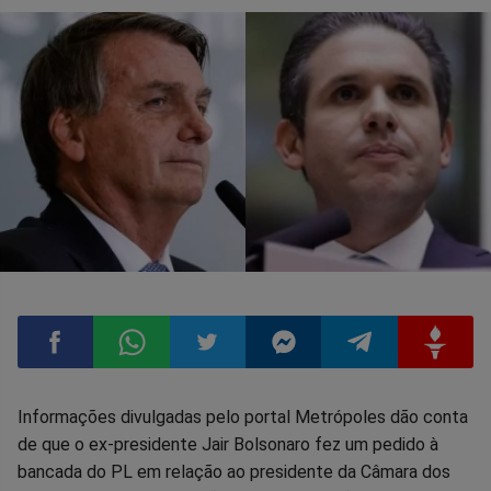
Compartilhar
Compartilhar
Compartilhar
Compartilhar
Compartilhar
Compart
Informações divulgadas pelo portal Metrópoles dão conta
de que o ex-presidente Jair Bolsonaro fez um pedido à
no
no
no
no
no
no
bancada do PL em relação ao presidente da Câmara dos