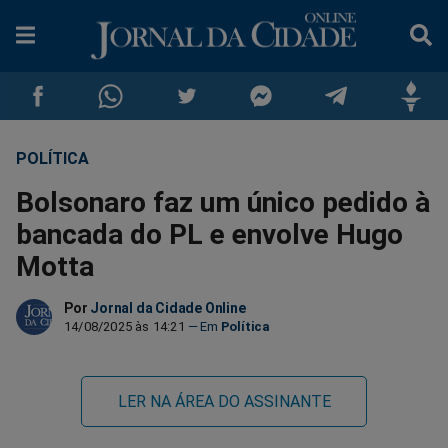
POLÍTICA
Compartilhar
Compartilhar
Compartilhar
Compartilhar
Compartilhar
Compar
Bolsonaro faz um único pedido à
no
no
no
no
no
no
bancada do PL e envolve Hugo
Motta
Facebook
Whatsapp
Twitter
Messenger
Telegram
Gettr
Por
Jornal da Cidade Online
14/08/2025 às 14:21
Política
LER NA ÁREA DO ASSINANTE