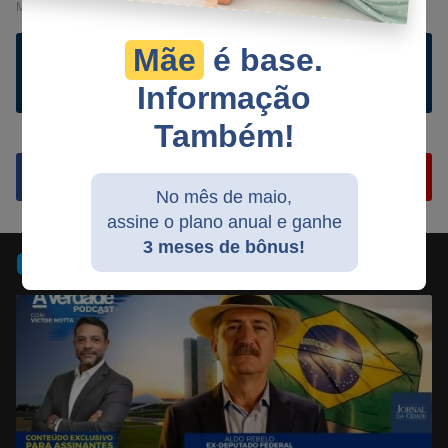
Mãe
é base.
Ler comentários e comentar
Informação
Também!
No mês de maio,
assine o plano anual e ganhe
Compartilhar
Compartilhar
Compartilhar
Compartilhar
Compartilhar
Compart
3 meses de bônus!
TV JCO
no
no
no
no
no
no
Facebook
Whatsapp
Twitter
Messenger
Telegram
Gettr