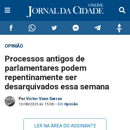
OPINIÃO
Compartilhar
Compartilhar
Compartilhar
Compartilhar
Compartilhar
Compar
Processos antigos de
no
no
no
no
no
no
parlamentares podem
repentinamente ser
Facebook
Whatsapp
Twitter
Messenger
Telegram
Gettr
desarquivados essa semana
Por
Victor Vonn Serran
13/08/2025 às 15:08
Opinião
LER NA ÁREA DO ASSINANTE