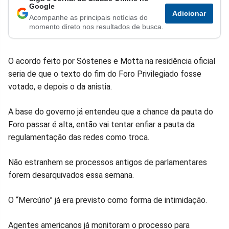
Compartilhar
Compartilhar
Compartilhar
Compartilhar
Compartilhar
Compart
Google
Adicionar
Acompanhe as principais notícias do
no
no
no
no
no
no
momento direto nos resultados de busca.
Facebook
Whatsapp
Twitter
Messenger
Telegram
Gettr
O acordo feito por Sóstenes e Motta na residência oficial
seria de que o texto do fim do Foro Privilegiado fosse
votado, e depois o da anistia.
A base do governo já entendeu que a chance da pauta do
Foro passar é alta, então vai tentar enfiar a pauta da
regulamentação das redes como troca.
Não estranhem se processos antigos de parlamentares
forem desarquivados essa semana.
O “Mercúrio” já era previsto como forma de intimidação.
Agentes americanos já monitoram o processo para