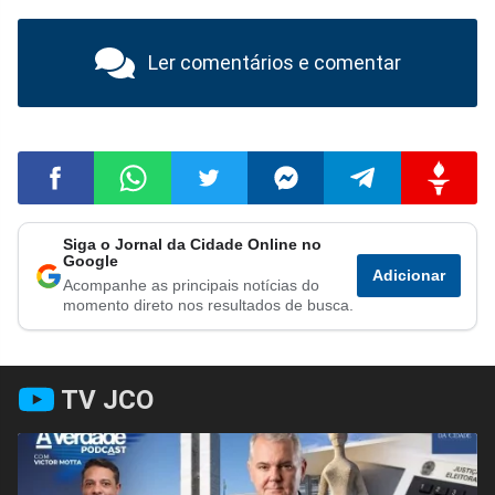
Ler comentários e comentar
Siga o Jornal da Cidade Online no
Compartilhar
Compartilhar
Compartilhar
Compartilhar
Compartilhar
Compart
Google
Adicionar
Acompanhe as principais notícias do
no
no
no
no
no
no
momento direto nos resultados de busca.
Facebook
Whatsapp
Twitter
Messenger
Telegram
Gettr
TV JCO