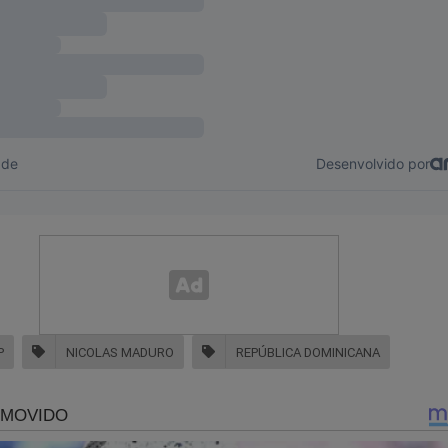
!
adeira face, que sempre tentou esconder. Detalhes e revelações
 foram expostos no polêmico livro
"O Homem Mais Desonesto
ra face de Luiz Inácio Lula da Silva"
.
Veja a capa:
P
NICOLAS MADURO
REPÚBLICA DOMINICANA