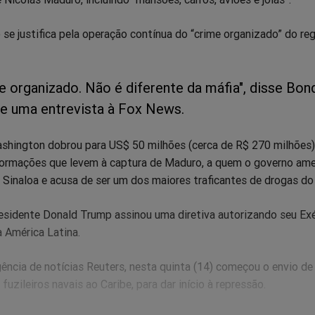
 se justifica pela operação contínua do “crime organizado” do re
me organizado. Não é diferente da máfia", disse Bon
e uma entrevista à Fox News.
shington dobrou para US$ 50 milhões (cerca de R$ 270 milhões)
ormações que levem à captura de Maduro, a quem o governo ame
e Sinaloa e acusa de ser um dos maiores traficantes de drogas d
residente Donald Trump assinou uma diretiva autorizando seu Exé
 América Latina.
ência de notícias Reuters, nesta quinta (14) começou o envio 
fuzileiros navais ao Caribe, para dar início à repressão.