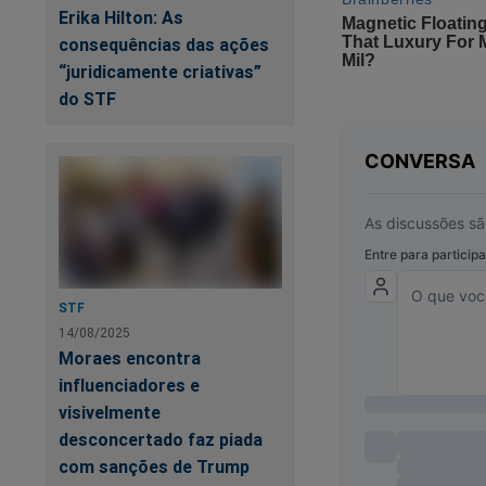
Erika Hilton: As
consequências das ações
“juridicamente criativas”
do STF
Pr
e 
A 
ví
STF
14/08/2025
Moraes encontra
influenciadores e
visivelmente
desconcertado faz piada
com sanções de Trump