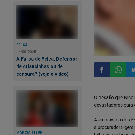
FELCA
14/08/2025
A Farsa de Felca: Defensor
de criancinhas ou de
censura? (veja o vídeo)
Compartilhar
Compart
Co
O desafio que Nico
no
no
n
devastadores para 
Facebook
Whatsa
Tw
A embaixada dos Es
a procuradora-gera
MARCIA TIBURI
bilhões) em bens de