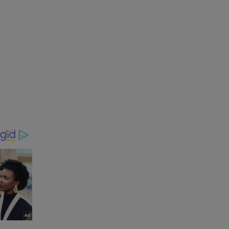
 várias
is —
o”,
vista