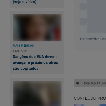
(veja o vídeo)
O desespero é geral
Lula expôs sua verd
passado do petista
Brasil - A verdadei
MAIS MÉDICOS
14/08/2025
Sanções dos EUA devem
avançar e próximos alvos
são cogitados
DONALD TRUM