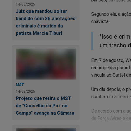
14/08/2025
Juiz que mandou soltar
Segundo ela, a ação
bandido com 86 anotações
chavista.
criminais é marido da
petista Marcia Tiburi
"Isso é cri
um trecho d
Em 7 de agosto, Wa
recompensa por inf
vincula ao Cartel d
MST
Um dia depois, o p
14/08/2025
combater cartéis na
Projeto que retira o MST
de "Conselho da Paz no
De acordo com a ag
Campo" avança na Câmara
da Força Aérea e de 