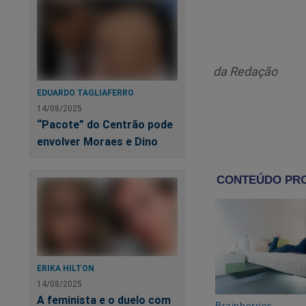
“Esses bens
casas, uma 
multimilion
nove veículo
da Redação
afirmou Bon
EDUARDO TAGLIAFERRO
14/08/2025
“Pacote” do Centrão pode
envolver Moraes e Dino
Im
ERIKA HILTON
14/08/2025
A feminista e o duelo com