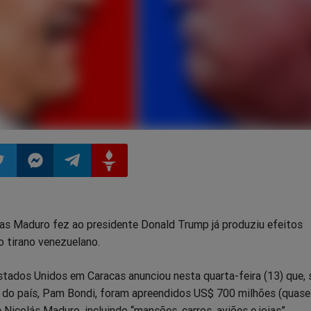
ilhar
mpartilhar
Compartilhar
Compartilhar
Compartilhar
las Maduro fez ao presidente Donald Trump já produziu efeitos
o
no
no
no
o tirano venezuelano.
pp
itter
Messenger
Telegram
Gettr
tados Unidos em Caracas anunciou nesta quarta-feira (13) que,
l do país, Pam Bondi, foram apreendidos US$ 700 milhões (quase
 Nicolás Maduro, incluindo “mansões, carros, aviões e joias”.