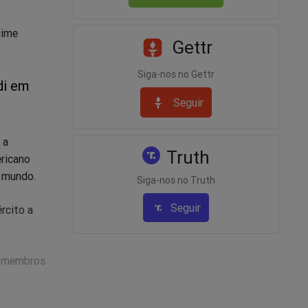
gime
Gettr
Siga-nos no Gettr
di em
Seguir
 a
Truth
ricano
o mundo.
Siga-nos no Truth
Seguir
rcito a
de membros