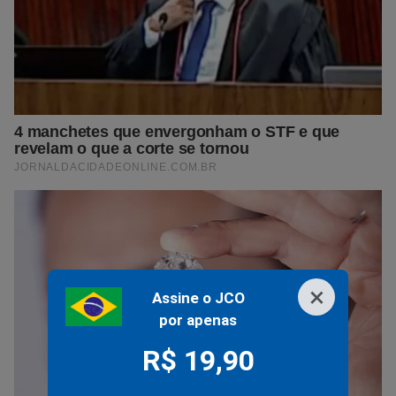
×
Assine o JCO
por apenas
R$ 19,90