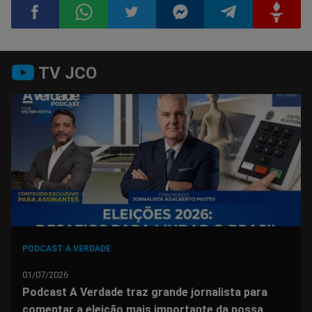
Compartilhar
Compartilhar
Compartilhar
Compartilhar
Compartilhar
Compart
TV JCO
no
no
no
no
no
no
Facebook
Whatsapp
Twitter
Messenger
Telegram
Gettr
PODCAST A VERDADE
01/07/2026
Podcast A Verdade traz grande jornalista para
comentar a eleição mais importante da nossa