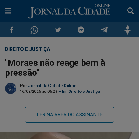
DIREITO E JUSTIÇA
Compartilhar
Compartilhar
Compartilhar
Compartilhar
Compartilhar
Compar
"Moraes não reage bem à
no
no
no
no
no
no
pressão"
Facebook
Whatsapp
Twitter
Messenger
Telegram
Gettr
Por
Jornal da Cidade Online
16/08/2025 às 06:23
Direito e Justiça
LER NA ÁREA DO ASSINANTE