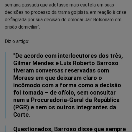
semana passada que adotasse mais cautela em suas
Facebook
Whatsapp
Twitter
Messenger
Telegram
Gettr
decisões no processo da trama golpista, em reação à crise
deflagrada por sua decisão de colocar Jair Bolsonaro em
prisão domiciliar".
Diz o artigo:
"De acordo com interlocutores dos três,
Gilmar Mendes e Luís Roberto Barroso
tiveram conversas reservadas com
Moraes em que deixaram claro o
incômodo com a forma como a decisão
foi tomada – de ofício, sem consultar
nem a Procuradoria-Geral da República
(PGR) e nem os outros integrantes da
Corte.
Questionados, Barroso disse que sempre