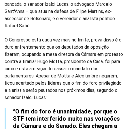
no
no
no
no
no
no
bancada, o senador Izalci Lucas, o advogado Marcelo
Sant'Anna – que atua na defesa de Filipe Martins, ex-
Facebook
Whatsapp
Twitter
Messenger
Telegram
Gettr
assessor de Bolsonaro; e o vereador e analista político
Rafael Satiê.
O Congresso está cada vez mais no limite, prova disso é o
duro enfrentamento que os deputados da oposição
fizeram, ocupando a mesa diretora da Câmara em protesto
contra a tirania! Hugo Motta, presidente da Casa, foi para
cima e está ameaçando cassar o mandato dos
parlamentares. Apesar de Motta e Alcolumbre negarem,
ficou acertado pelos líderes que o fim do foro privilegiado
e a anistia serão pautados nos próximos dias, segundo o
senador Izalci Lucas:
“O fim do foro é unanimidade, porque o
STF tem interferido muito nas votações
da Câmara e do Senado.
Eles chegam a