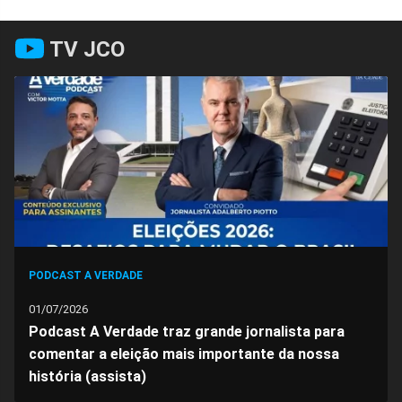
Compartilhar
Compartilhar
Compartilhar
Compartilhar
Compartilhar
Compart
TV JCO
no
no
no
no
no
no
Facebook
Whatsapp
Twitter
Messenger
Telegram
Gettr
PODCAST A VERDADE
01/07/2026
Podcast A Verdade traz grande jornalista para
comentar a eleição mais importante da nossa
história (assista)