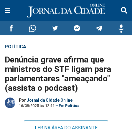
POLÍTICA
Compartilhar
Compartilhar
Compartilhar
Compartilhar
Compartilhar
Compar
Denúncia grave afirma que
no
no
no
no
no
no
ministros do STF ligam para
parlamentares "ameaçando"
Facebook
Whatsapp
Twitter
Messenger
Telegram
Gettr
(assista o podcast)
Por
Jornal da Cidade Online
16/08/2025 às 12:41
Política
LER NA ÁREA DO ASSINANTE