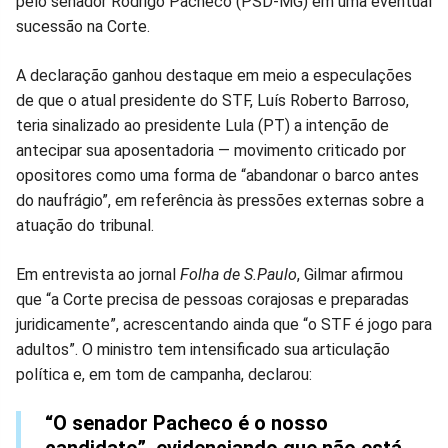
pelo senador Rodrigo Pacheco (PSD-MG) em uma eventual
sucessão na Corte.
Facebook
Whatsapp
Twitter
Messenger
Telegram
Gettr
A declaração ganhou destaque em meio a especulações
de que o atual presidente do STF, Luís Roberto Barroso,
teria sinalizado ao presidente Lula (PT) a intenção de
antecipar sua aposentadoria — movimento criticado por
opositores como uma forma de “abandonar o barco antes
do naufrágio”, em referência às pressões externas sobre a
atuação do tribunal.
Em entrevista ao jornal
Folha de S.Paulo
, Gilmar afirmou
que “a Corte precisa de pessoas corajosas e preparadas
juridicamente”, acrescentando ainda que “o STF é jogo para
adultos”. O ministro tem intensificado sua articulação
política e, em tom de campanha, declarou:
“O senador Pacheco é o nosso
candidato”, evidenciando que não está