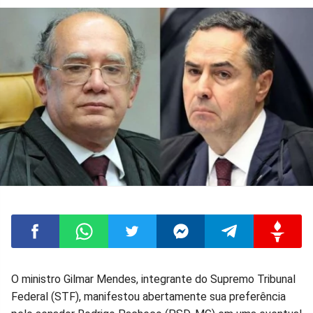
Compartilhar
Compartilhar
Compartilhar
Compartilhar
Compartilhar
Compart
O ministro Gilmar Mendes, integrante do Supremo Tribunal
Federal (STF), manifestou abertamente sua preferência
no
no
no
no
no
no