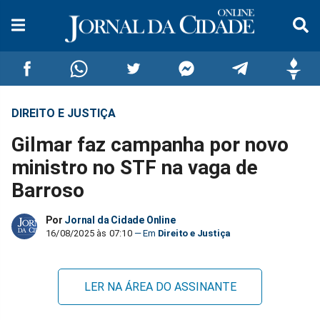
DIREITO E JUSTIÇA
Compartilhar
Compartilhar
Compartilhar
Compartilhar
Compartilhar
Compar
Gilmar faz campanha por novo
no
no
no
no
no
no
ministro no STF na vaga de
Barroso
Facebook
Whatsapp
Twitter
Messenger
Telegram
Gettr
Por
Jornal da Cidade Online
16/08/2025 às 07:10
Direito e Justiça
LER NA ÁREA DO ASSINANTE