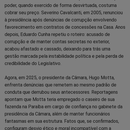
poder, quando exercido de forma desvirtuada, costuma
no
no
no
no
no
no
cobrar seu preço. Severino Cavalcanti, em 2005, renunciou
à presidência após denúncias de corrupção envolvendo
Facebook
Whatsapp
Twitter
Messenger
Telegram
Gettr
favorecimento em contratos de concessões na Casa. Anos
depois, Eduardo Cunha repetiu o roteiro: acusado de
corrupção e de manter contas secretas no exterior,
acabou afastado e cassado, deixando para trás uma
gestão marcada pela instabilidade política e pela perda de
credibilidade do Legislativo.
Agora, em 2025, o presidente da Câmara, Hugo Motta,
enfrenta denúncias que remetem ao mesmo padrão de
conduta que derrubou seus antecessores. Reportagens
apontam que Motta teria empregado o caseiro de sua
fazenda na Paraíba em cargo de confiança no gabinete da
presidência da Câmara, além de manter funcionários
fantasmas em sua estrutura. Fatos que, se confirmados,
configuram desvio ético e moral incompatível com a