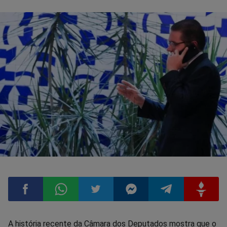
Compartilhar
Compartilhar
Compartilhar
Compartilhar
Compartilhar
Compart
A história recente da Câmara dos Deputados mostra que o