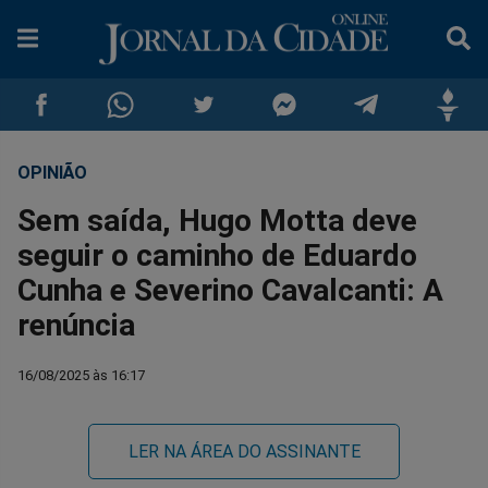
OPINIÃO
Compartilhar
Compartilhar
Compartilhar
Compartilhar
Compartilhar
Compar
Sem saída, Hugo Motta deve
no
no
no
no
no
no
seguir o caminho de Eduardo
Cunha e Severino Cavalcanti: A
Facebook
Whatsapp
Twitter
Messenger
Telegram
Gettr
renúncia
16/08/2025 às 16:17
LER NA ÁREA DO ASSINANTE