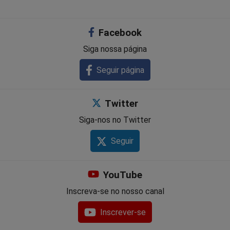
no
no
no
no
no
no
Facebook
Facebook
Whatsapp
Twitter
Messenger
Telegram
Gettr
Siga nossa página
Seguir página
Twitter
Siga-nos no Twitter
Seguir
YouTube
Inscreva-se no nosso canal
Inscrever-se