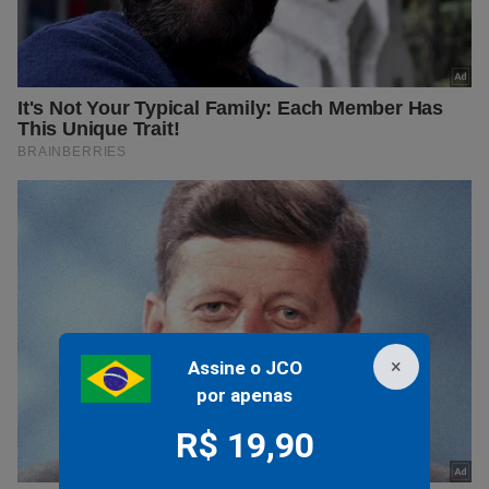
×
Assine o JCO
por apenas
R$ 19,90