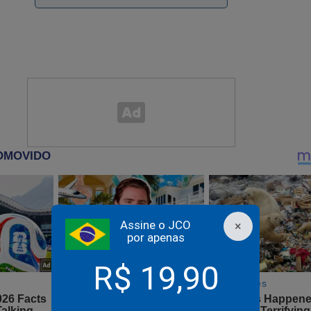
F omite termos de acordo com a Suprema Corte da China
Assine o JCO
×
por apenas
R$ 19,90
tranhamente Justiça impõe sigilo a carta rogatória dos E
ontra Moraes