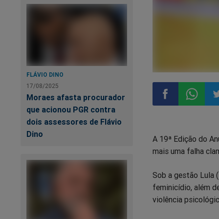
FLÁVIO DINO
17/08/2025
Moraes afasta procurador
que acionou PGR contra
Compartilhar
Compart
Co
dois assessores de Flávio
Dino
A 19ª Edição do Anu
no
no
n
mais uma falha cla
Facebook
Whatsa
Tw
Sob a gestão Lula (
feminicídio, além d
violência psicológi