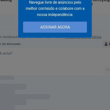
Navegue livre de anúncios pelo
raes afasta procurador que acionou PGR contra dois ass
melhor conteúdo e colabore com a
 Flávio Dino
nossa independência.
ASSINAR AGORA
!
adeira face, que sempre tentou esconder. Detalhes e revelações
 foram expostos no polêmico livro
"O Homem Mais Desonesto