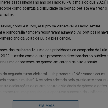
ulheres assassinadas no ano passado (0,7% a mais do que 2023) 
ecorde como acentua a dificuldade da gestão petista em frear o
a mulher.
 sexual, como estupro, estupro de vulnerável, assédio sexual,
l e pornografia também registraram aumento. As práticas já hav
rimeiro ano da volta de Lula à presidência.
rança das mulheres foi uma das prioridades da campanha de Lula
de 2022 — assim como outras promessas direcionadas ao público 
ial e maior presença do gênero em cargos de alto escalão.
 do segundo turno eleitoral, Lula prometeu: "Nós vamos ser mui
cia contra a mulher". A retórica adotada pelo presidente continu
ntre declarações de guerra contra a violência de gênero e gafes
ao comentar uma pesquisa que apontava aumento da violência co
e futebol, afirmou: "Se o cara é corinthiano, tudo bem".
LEIA MAIS