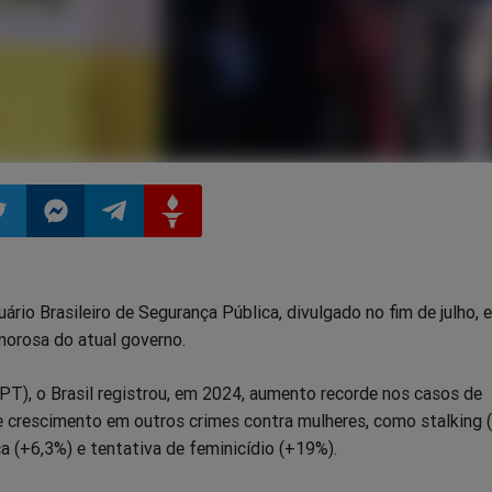
ilhar
mpartilhar
Compartilhar
Compartilhar
Compartilhar
ário Brasileiro de Segurança Pública, divulgado no fim de julho, 
o
no
no
no
morosa do atual governo.
pp
itter
Messenger
Telegram
Gettr
PT), o Brasil registrou, em 2024, aumento recorde nos casos de
e crescimento em outros crimes contra mulheres, como stalking 
ca (+6,3%) e tentativa de feminicídio (+19%).