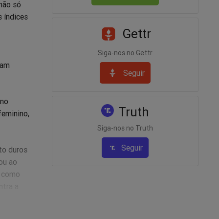
não só
s índices
Gettr
Siga-nos no Gettr
iam
Seguir
 no
Truth
feminino,
Siga-nos no Truth
Seguir
to duros
ou ao
, como
ntra a