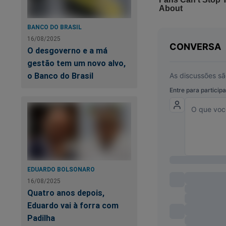
Mo
de
BANCO DO BRASIL
16/08/2025
O desgoverno e a má
gestão tem um novo alvo,
o Banco do Brasil
EDUARDO BOLSONARO
O desespero é geral
16/08/2025
Quatro anos depois,
Lula expôs sua verd
Eduardo vai à forra com
passado do petista
Padilha