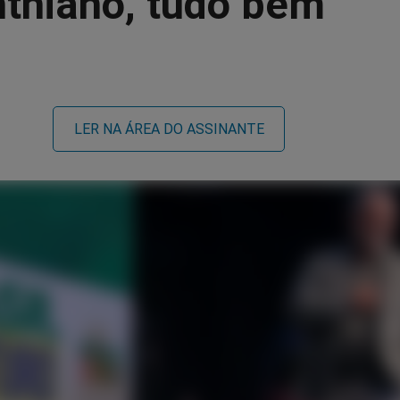
nthiano, tudo bem"
LER NA ÁREA DO ASSINANTE