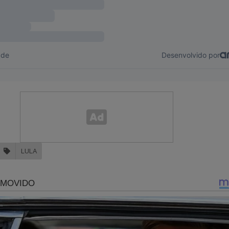
ra face de Luiz Inácio Lula da Silva"
.
Veja a capa:
LULA