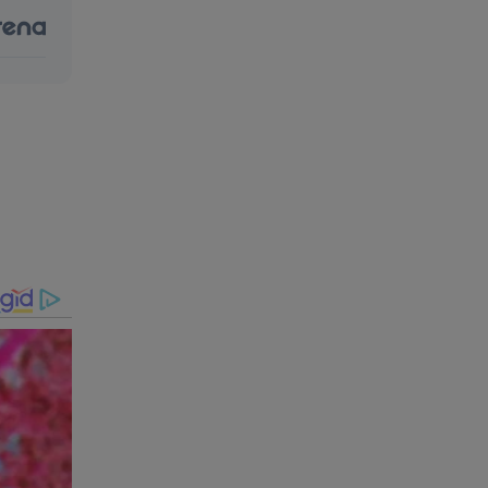
ros sobre
link
idores