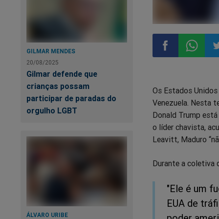
GILMAR MENDES
20/08/2025
Compartilhar
Compart
Co
Gilmar defende que
crianças possam
Os Estados Unidos 
no
no
n
participar de paradas do
Venezuela. Nesta te
orgulho LGBT
Donald Trump está 
Facebook
Whatsa
Tw
o líder chavista, 
Leavitt, Maduro “nã
Durante a coletiva 
"Ele é um f
EUA de tráf
ÁLVARO URIBE
poder ameri