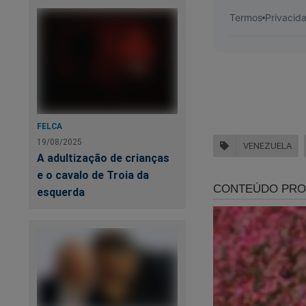
Outra forma de voc
o STF, Lula, eleiçõe
abaixo:
https://www.conteu
O próprio Bolsonaro
FELCA
19/08/2025
VENEZUELA
A adultização de crianças
e o cavalo de Troia da
esquerda