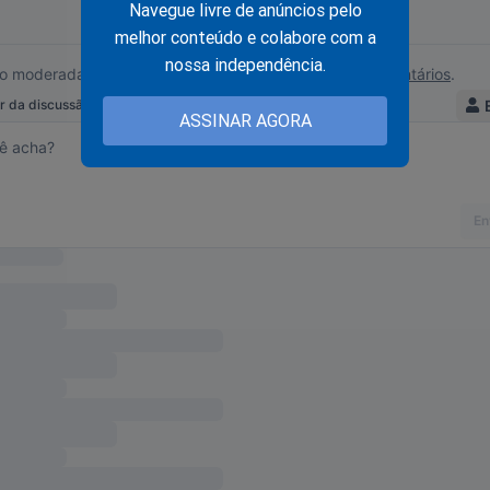
Navegue livre de anúncios pelo
melhor conteúdo e colabore com a
nossa independência.
ASSINAR AGORA
, tem visto o levante dos EUA que atingiu em cheio o ministro Al
uição que deve chegar ao fim já foi sofrida pelo próprio JCO. Fo
ivemos graças a ajuda de nossos assinantes e parceiros comercia
batalha, considere se tornar um
assinante,
o que lhe dará o direi
PODCAST
conservador do Brasil e ter acesso exclusivo ao cont
onde os "assuntos proibidos" no Brasil são revelados. Para assina
inante.jornaldacidadeonline.com.br/apresentacao