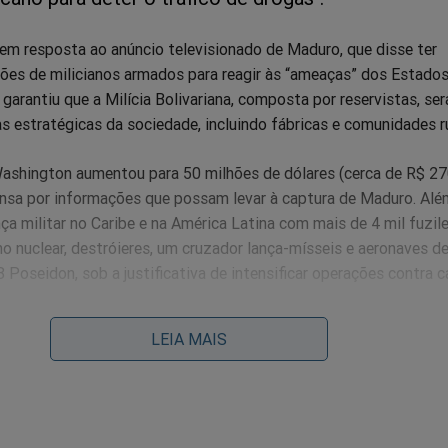
 em resposta ao anúncio televisionado de Maduro, que disse ter
hões de milicianos armados para reagir às “ameaças” dos Estados
 garantiu que a Milícia Bolivariana, composta por reservistas, ser
s estratégicas da sociedade, incluindo fábricas e comunidades ru
Washington aumentou para 50 milhões de dólares (cerca de R$ 2
nsa por informações que possam levar à captura de Maduro. Alé
ça militar no Caribe e na América Latina com mais de 4 mil fuzile
o nuclear, destróieres, um cruzador lança-mísseis e aeronaves d
Poseidon, sob a justificativa de intensificar operações contra c
LEIA MAIS
oreno também adotou um discurso contundente contra o regime
presarial Colombiano, declarou:
remos um narcoterrorista que inflige danos aos Es