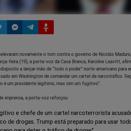
ilhar
mpartilhar
Compartilhar
Compartilhar
Compartilhar
elevaram novamente o tom contra o governo de Nicolás Maduro,
o
no
no
no
rça-feira (19), a porta-voz da Casa Branca, Karoline Leavitt, afi
disposto a lançar mão de “todo o poder” norte-americano para e
pp
itter
Messenger
Telegram
Gettr
acusado em Washington de comandar um cartel de narcotráfico. S
o é um presidente legítimo, mas sim um fugitivo”.
de imprensa, a porta-voz reforçou:
ugitivo e chefe de um cartel narcoterrorista acusa
ico de drogas. Trump está preparado para usar tod
cano para deter o tráfico de drogas".