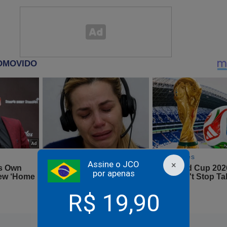
taremos os terroristas como os EUA os trataram n
o o vejo no cargo além do final deste ano".
, respondeu com promessas de fortalecer ainda mais a estrutura
 Hugo Chávez.
nesta semana um plano especial para garantir a cob
4,5 milhões de milicianos, de todo o território na
 e mísseis para a força camponesa! Para defender o
a soberania e a paz da Venezuela. Mísseis e fuzis pa
ria, para que defenda a nossa pátria!", discursou.
Assine o JCO
×
por apenas
R$ 19,90
 perde o sono com novo documento sobre o passado de Lu