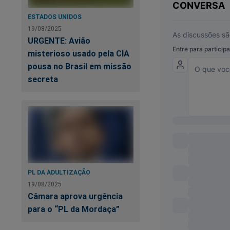
ESTADOS UNIDOS
19/08/2025
URGENTE: Avião
misterioso usado pela CIA
pousa no Brasil em missão
secreta
Você, leitor do JCO
de Moraes? A perseg
devastador! Sobrev
PL DA ADULTIZAÇÃO
fortalecer a nossa 
19/08/2025
assistir o primeiro
Câmara aprova urgência
Revista A Verdade, 
para o “PL da Mordaça”
no link:
https://ass