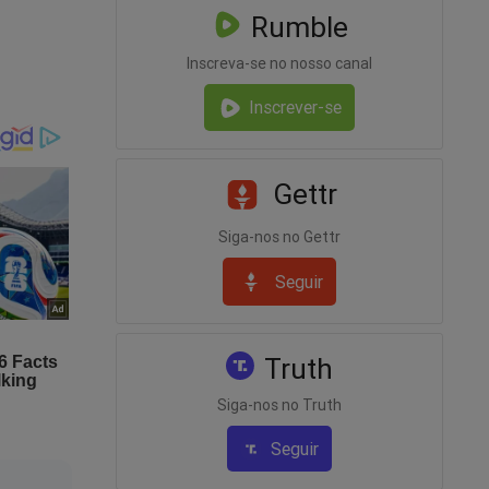
o
Rumble
Inscreva-se no nosso canal
 militar
Inscrever-se
ertura,
Gettr
cional
Siga-nos no Gettr
ra a
Seguir
Truth
Siga-nos no Truth
la
Seguir