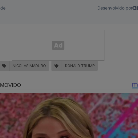
ê apoiar o JCO é comprando um livro! Temos muitas opções! Liv
s, 8 de janeiro e muito mais. A partir de R$ 19,90. Basta clicar no 
doconservador.com.br/products/08-de-janeiro-segredos-e-bast
 já conhece alguns de nossos livros:
NICOLAS MADURO
DONALD TRUMP