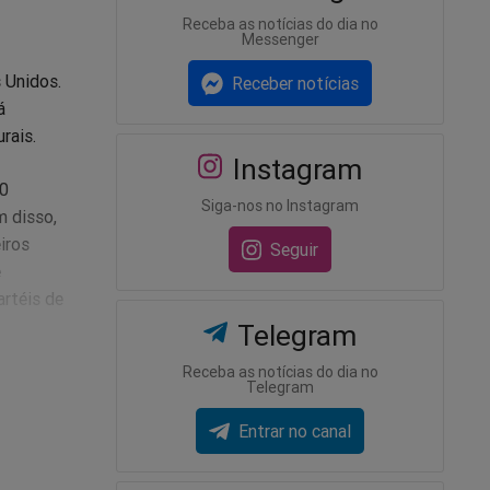
Receba as notícias do dia no
Messenger
 Unidos.
Receber notícias
á
rais.
Instagram
70
Siga-nos no Instagram
m disso,
iros
Seguir
e
artéis de
Telegram
Receba as notícias do dia no
. Durante
Telegram
Entrar no canal
tados