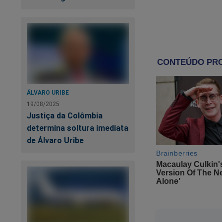
Unidos. Tra
passado. Nã
Maduro, por sua vez
paralela criada por
"Vou ativar 
ÁLVARO URIBE
com mais de 
19/08/2025
(...). Fuzis
Justiça da Colômbia
território, 
determina soltura imediata
classe operá
de Álvaro Uribe
PT