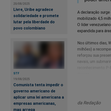
20/08/2025
Livre, Uribe agradece
A declaração surge
solidariedade e promete
mobilizado 4,5 mil
lutar pela liberdade do
O líder venezuelano
povo colombiano
expandida para área
Nos últimos dias, 
milhões) a recompe
reforçou sua presen
navais, um submarin
reconhecimento P-8 
STF
drogas.
19/08/2025
Comunista tenta impedir o
O senador Bernie M
governo americano de
o 10° Congresso Em
aplicar uma lei americana a
da Redação
empresas americanas,
"Não tolera
mas arrega