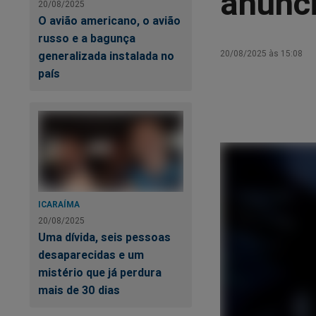
anunc
20/08/2025
O avião americano, o avião
russo e a bagunça
20/08/2025 às 15:08
generalizada instalada no
país
ICARAÍMA
20/08/2025
Uma dívida, seis pessoas
desaparecidas e um
mistério que já perdura
mais de 30 dias