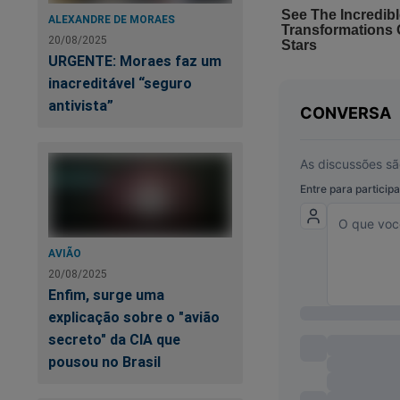
ALEXANDRE DE MORAES
20/08/2025
URGENTE: Moraes faz um
inacreditável “seguro
antivista”
O desespero é geral
Lula expôs sua verd
passado do petista
Brasil - A verdadei
AVIÃO
20/08/2025
Enfim, surge uma
explicação sobre o "avião
secreto" da CIA que
pousou no Brasil