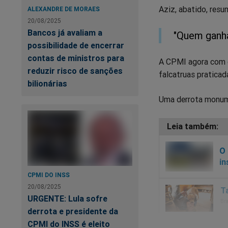
Aziz, abatido, resu
ALEXANDRE DE MORAES
20/08/2025
Bancos já avaliam a
"Quem ganha
possibilidade de encerrar
contas de ministros para
A CPMI agora com c
reduzir risco de sanções
falcatruas pratica
bilionárias
Uma derrota monume
O 
in
CPMI DO INSS
20/08/2025
URGENTE: Lula sofre
derrota e presidente da
CPMI do INSS é eleito