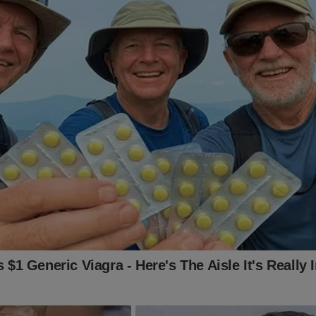
fatizados alguns pontos da vida do petista Luiz Inácio Lula da Si
ntou apagar. Sua derrocada é realidade! Aproveite enquanto é t
o link abaixo:
udoconservador.com.br/products/o-homem-mais-desonesto-do-b