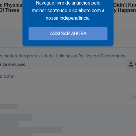
Navegue livre de anúncios pelo
melhor conteúdo e colabore com a
nossa independência.
ASSINAR AGORA
!
adeira face, que sempre tentou esconder. Detalhes e revelações
 foram expostos no polêmico livro
"O Homem Mais Desonesto
ra face de Luiz Inácio Lula da Silva"
.
Veja a capa: