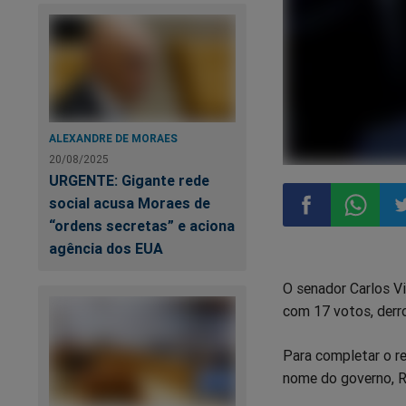
ALEXANDRE DE MORAES
20/08/2025
URGENTE: Gigante rede
social acusa Moraes de
“ordens secretas” e aciona
agência dos EUA
Compartilhar
Compart
Co
O senador Carlos V
no
no
n
com 17 votos, derr
Facebook
Whatsa
Tw
Para completar o re
nome do governo, R