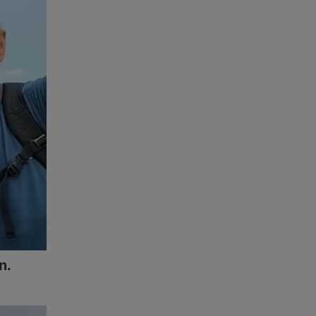
lva que a
empo e
rasil-a-