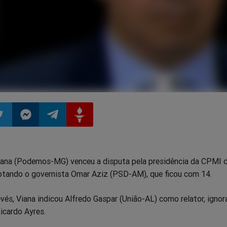
ilhar
mpartilhar
Compartilhar
Compartilhar
Compartilhar
iana (Podemos-MG) venceu a disputa pela presidência da CPMI 
o
no
no
no
otando o governista Omar Aziz (PSD-AM), que ficou com 14.
pp
itter
Messenger
Telegram
Gettr
vés, Viana indicou Alfredo Gaspar (União-AL) como relator, igno
icardo Ayres.