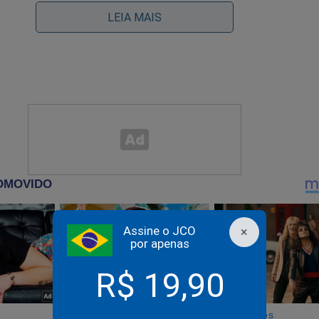
LEIA MAIS
a dívida, seis pessoas desaparecidas e um mistério que já
rdura mais de 30 dias
GENTE: Gigante rede social acusa Moraes de “ordens secr
iona agência dos EUA
Assine o JCO
×
por apenas
R$ 19,90