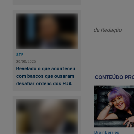
da Redação
Um
STF
pe
20/08/2025
Revelado o que aconteceu
UR
com bancos que ousaram
ac
desafiar ordens dos EUA