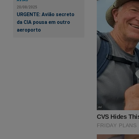
20/08/2025
URGENTE: Avião secreto
da CIA pousa em outro
aeroporto
Neste livro, são en
esquerda sempre te
adquira esse livro n
https://www.conte
verdadeira-face-d...