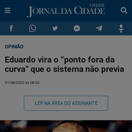
OPINIÃO
Compartilhar
Compartilhar
Compartilhar
Compartilhar
Compartilhar
Compar
Eduardo vira o “ponto fora da
no
no
no
no
no
no
curva” que o sistema não previa
Facebook
Whatsapp
Twitter
Messenger
Telegram
Gettr
21/08/2025 às 08:30
LER NA ÁREA DO ASSINANTE