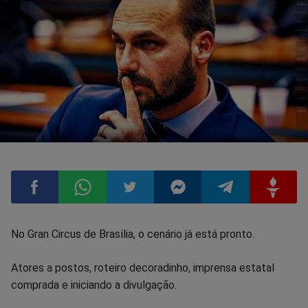
Compartilhar
Compartilhar
Compartilhar
Compartilhar
Compartilhar
Compart
No Gran Circus de Brasília, o cenário já está pronto.
no
no
no
no
no
no
Atores a postos, roteiro decoradinho, imprensa estatal
comprada e iniciando a divulgação.
Facebook
Whatsapp
Twitter
Messenger
Telegram
Gettr