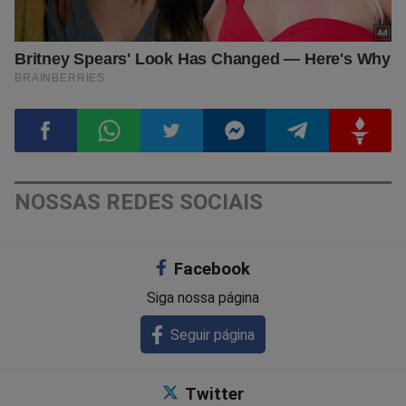
Compartilhar
Compartilhar
Compartilhar
Compartilhar
Compartilhar
Compart
NOSSAS REDES SOCIAIS
no
no
no
no
no
no
Facebook
Facebook
Whatsapp
Twitter
Messenger
Telegram
Gettr
Siga nossa página
Seguir página
Twitter