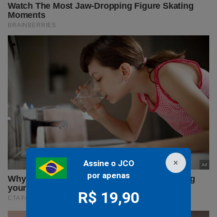
×
Assine o JCO
por apenas
R$ 19,90