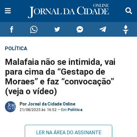
POLÍTICA
Compartilhar
Compartilhar
Compartilhar
Compartilhar
Compartilhar
Compar
Malafaia não se intimida, vai
no
no
no
no
no
no
para cima da “Gestapo de
Moraes” e faz “convocação”
Facebook
Whatsapp
Twitter
Messenger
Telegram
Gettr
(veja o vídeo)
Por
Jornal da Cidade Online
21/08/2025 às 16:52
Política
LER NA ÁREA DO ASSINANTE