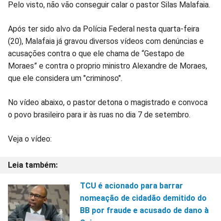
Compartilhar
Compartilhar
Compartilhar
Compartilhar
Compartilhar
Compart
Pelo visto, não vão conseguir calar o pastor Silas Malafaia.
no
no
no
no
no
no
Após ter sido alvo da Polícia Federal nesta quarta-feira
(20), Malafaia já gravou diversos vídeos com denúncias e
Facebook
Whatsapp
Twitter
Messenger
Telegram
Gettr
acusações contra o que ele chama de “Gestapo de
Moraes” e contra o proprio ministro Alexandre de Moraes,
que ele considera um "criminoso".
No vídeo abaixo, o pastor detona o magistrado e convoca
o povo brasileiro para ir às ruas no dia 7 de setembro.
Veja o vídeo:
TCU é acionado para barrar
nomeação de cidadão demitido do
BB por fraude e acusado de dano à