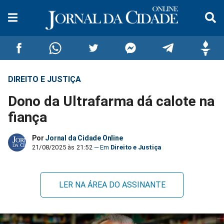
DIREITO E JUSTIÇA
Compartilhar
Compartilhar
Compartilhar
Compartilhar
Compartilhar
Compar
Dono da Ultrafarma dá calote na
no
no
no
no
no
no
fiança
Facebook
Whatsapp
Twitter
Messenger
Telegram
Gettr
Por
Jornal da Cidade Online
21/08/2025 às 21:52
Direito e Justiça
LER NA ÁREA DO ASSINANTE