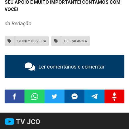
SEU APOIO É MUITO IMPORTANTE! CONTAMOS COM
VOCÊ!
da Redação
SIDNEY OLIVEIRA
ULTRAFARMA
Ler comentários e comentar
Compartilhar
Compartilhar
Compartilhar
Compartilhar
Compartilhar
Compart
TV JCO