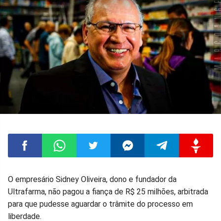
Compartilhar
Compartilhar
Compartilhar
Compartilhar
Compartilhar
Compart
O empresário Sidney Oliveira, dono e fundador da
Ultrafarma, não pagou a fiança de R$ 25 milhões, arbitrada
no
no
no
no
no
no
para que pudesse aguardar o trâmite do processo em
liberdade.