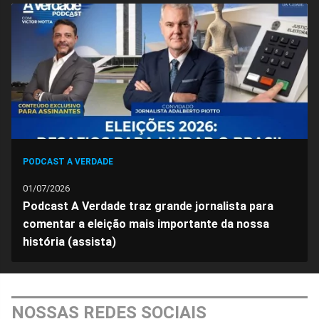
no
no
no
no
no
no
Facebook
Whatsapp
Twitter
Messenger
Telegram
Gettr
PODCAST A VERDADE
01/07/2026
Podcast A Verdade traz grande jornalista para
comentar a eleição mais importante da nossa
história (assista)
NOSSAS REDES SOCIAIS