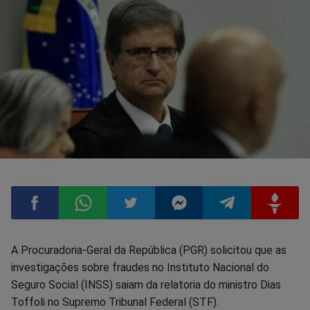
Compartilhar
Compartilhar
Compartilhar
Compartilhar
Compartilhar
Compart
A Procuradoria-Geral da República (PGR) solicitou que as
investigações sobre fraudes no Instituto Nacional do
no
no
no
no
no
no
Seguro Social (INSS) saiam da relatoria do ministro Dias
Toffoli no Supremo Tribunal Federal (STF).