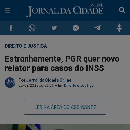
DIREITO E JUSTIÇA
Compartilhar
Compartilhar
Compartilhar
Compartilhar
Compartilhar
Compar
Estranhamente, PGR quer novo
no
no
no
no
no
no
relator para casos do INSS
Facebook
Whatsapp
Twitter
Messenger
Telegram
Gettr
Por
Jornal da Cidade Online
22/08/2025 às 06:03
Direito e Justiça
LER NA ÁREA DO ASSINANTE