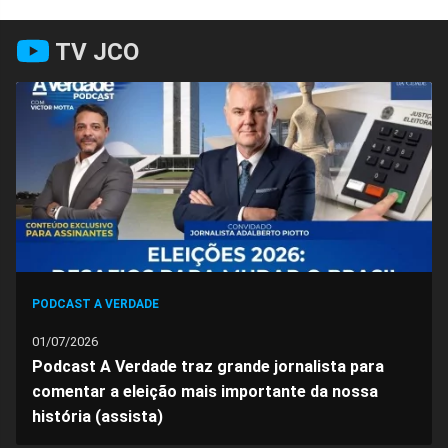
Compartilhar
Compartilhar
Compartilhar
Compartilhar
Compartilhar
Compart
TV JCO
no
no
no
no
no
no
Facebook
Whatsapp
Twitter
Messenger
Telegram
Gettr
PODCAST A VERDADE
01/07/2026
Podcast A Verdade traz grande jornalista para
comentar a eleição mais importante da nossa
história (assista)