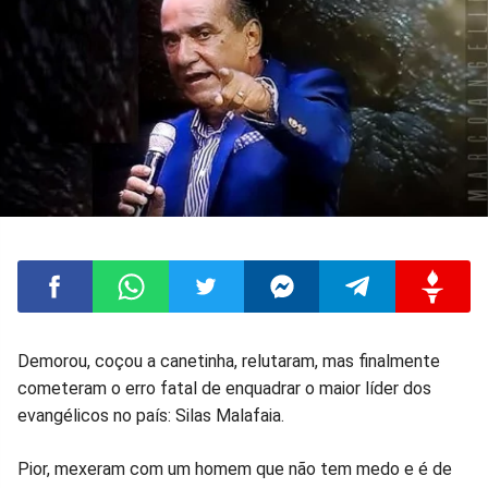
Compartilhar
Compartilhar
Compartilhar
Compartilhar
Compartilhar
Compart
Demorou, coçou a canetinha, relutaram, mas finalmente
cometeram o erro fatal de enquadrar o maior líder dos
no
no
no
no
no
no
evangélicos no país: Silas Malafaia.
Facebook
Whatsapp
Twitter
Messenger
Telegram
Gettr
Pior, mexeram com um homem que não tem medo e é de