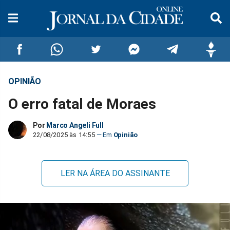
OPINIÃO
Compartilhar
Compartilhar
Compartilhar
Compartilhar
Compartilhar
Compar
O erro fatal de Moraes
no
no
no
no
no
no
Por
Marco Angeli Full
Facebook
Whatsapp
Twitter
Messenger
Telegram
Gettr
22/08/2025 às 14:55
Opinião
LER NA ÁREA DO ASSINANTE