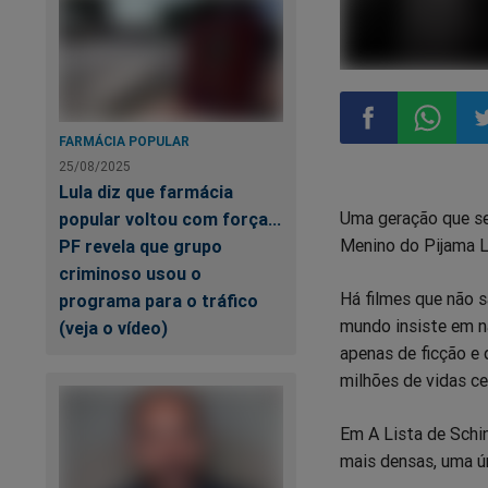
FARMÁCIA POPULAR
25/08/2025
Compartilhar
Compart
Co
Lula diz que farmácia
Uma geração que se 
popular voltou com força...
no
no
n
Menino do Pijama L
PF revela que grupo
criminoso usou o
Facebook
Whatsa
Tw
Há filmes que não s
programa para o tráfico
mundo insiste em nã
(veja o vídeo)
apenas de ficção e
milhões de vidas ce
Em A Lista de Schi
mais densas, uma ú