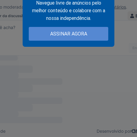
Navegue livre de anúncios pelo
melhor conteúdo e colabore com a
nossa independência.
ASSINAR AGORA