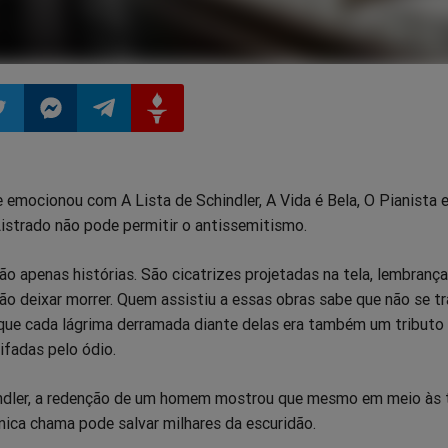
ilhar
mpartilhar
Compartilhar
Compartilhar
Compartilhar
emocionou com A Lista de Schindler, A Vida é Bela, O Pianista 
o
no
no
no
istrado não pode permitir o antissemitismo.
pp
itter
Messenger
Telegram
Gettr
ão apenas histórias. São cicatrizes projetadas na tela, lembranç
o deixar morrer. Quem assistiu a essas obras sabe que não se t
 que cada lágrima derramada diante delas era também um tributo
ifadas pelo ódio.
ndler, a redenção de um homem mostrou que mesmo em meio às 
nica chama pode salvar milhares da escuridão.