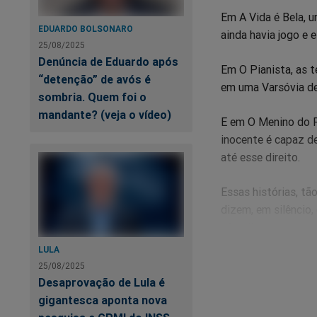
Em A Vida é Bela, u
EDUARDO BOLSONARO
ainda havia jogo e
25/08/2025
Denúncia de Eduardo após
Em O Pianista, as t
“detenção” de avós é
em uma Varsóvia de
sombria. Quem foi o
mandante? (veja o vídeo)
E em O Menino do Pi
inocente é capaz de
até esse direito.
Essas histórias, tã
dizem, em silêncio,
cúmplice.
LULA
Por isso, a geração
25/08/2025
antissemitismo volt
Desaprovação de Lula é
própria humanidade 
gigantesca aponta nova