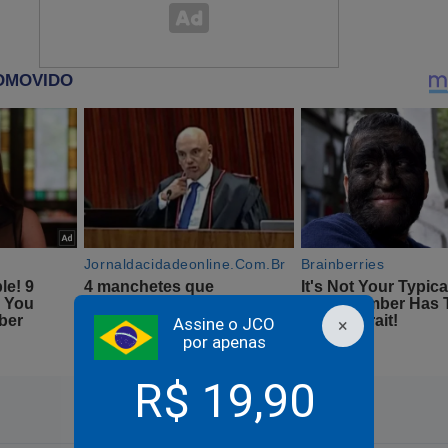
ocionaram milhões porque revelam o preço da intolerância. Quem
ão pode hoje aceitar o retorno do antissemitismo. A memória d
penas passado, é um alerta permanente.
rair cada lágrima, cada música, cada gesto de amor que essas hist
uecer seria cometer o mesmo erro e a humanidade não pode se pe
.
Assine o JCO
×
por apenas
R$ 19,90