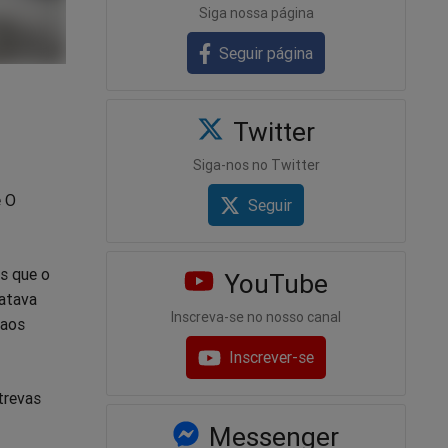
Siga nossa página
Seguir página
Twitter
Siga-nos no Twitter
e O
Seguir
as que o
YouTube
ratava
Inscreva-se no nosso canal
 aos
Inscrever-se
trevas
Messenger