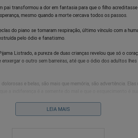
m pai transformou a dor em fantasia para que o filho acreditasse
 esperança, mesmo quando a morte cercava todos os passos.
eclas do piano se tornaram respiração, último vínculo com a hu
struída pelo ódio e fanatismo.
jama Listrado, a pureza de duas crianças revelou que só o cora
 enxergar o outro sem barreiras, até que o ódio dos adultos lhes
o dolorosas e belas, são mais que memória, são advertência. Elas
 que a indiferença é a semente do mal e que o esquecimento é su
LEIA MAIS
 que se emocionou diante dessas telas não pode permitir que o
e a crescer. Não se trata apenas de proteger um povo, mas de p
contra a repetição de sua maior vergonha.