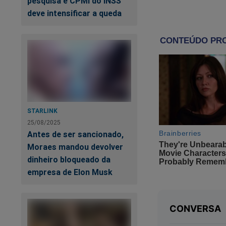
pesquisa e CPMI do INSS
Essas histórias em
deve intensificar a queda
comoveu com elas n
Holocausto não é a
Permitir o ódio é t
eternizaram. E esq
esse esquecimento
STARLINK
25/08/2025
Antes de ser sancionado,
Moraes mandou devolver
dinheiro bloqueado da
empresa de Elon Musk