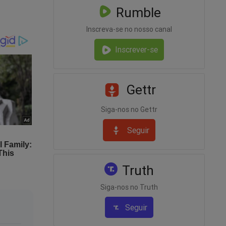
Rumble
 se
o
Inscreva-se no nosso canal
Inscrever-se
órias
rmitir
Gettr
Siga-nos no Gettr
Seguir
Truth
Siga-nos no Truth
Seguir