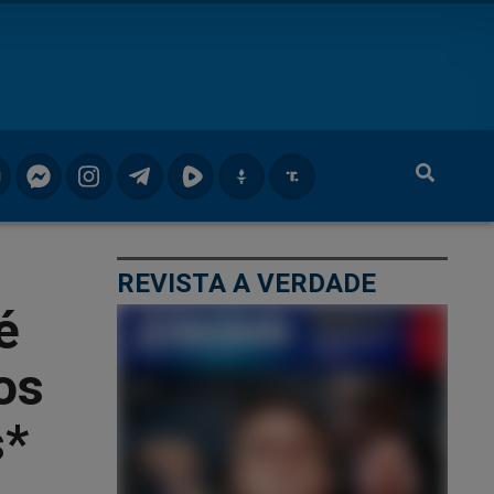
REVISTA A VERDADE
é
os
s*