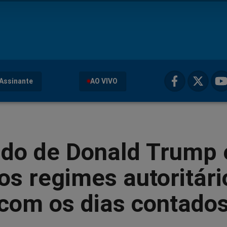
Assinante
AO VIVO
ado de Donald Trump 
 os regimes autoritári
com os dias contado