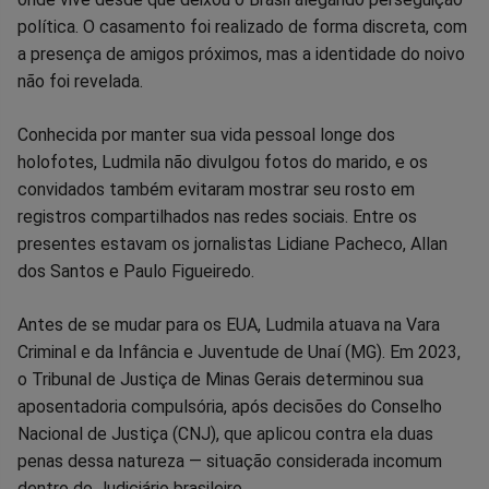
política. O casamento foi realizado de forma discreta, com
Facebook
Whatsapp
Twitter
Messenger
Telegram
Gettr
a presença de amigos próximos, mas a identidade do noivo
não foi revelada.
Conhecida por manter sua vida pessoal longe dos
holofotes, Ludmila não divulgou fotos do marido, e os
convidados também evitaram mostrar seu rosto em
registros compartilhados nas redes sociais. Entre os
presentes estavam os jornalistas Lidiane Pacheco, Allan
dos Santos e Paulo Figueiredo.
Antes de se mudar para os EUA, Ludmila atuava na Vara
Criminal e da Infância e Juventude de Unaí (MG). Em 2023,
o Tribunal de Justiça de Minas Gerais determinou sua
aposentadoria compulsória, após decisões do Conselho
Nacional de Justiça (CNJ), que aplicou contra ela duas
penas dessa natureza — situação considerada incomum
dentro do Judiciário brasileiro.