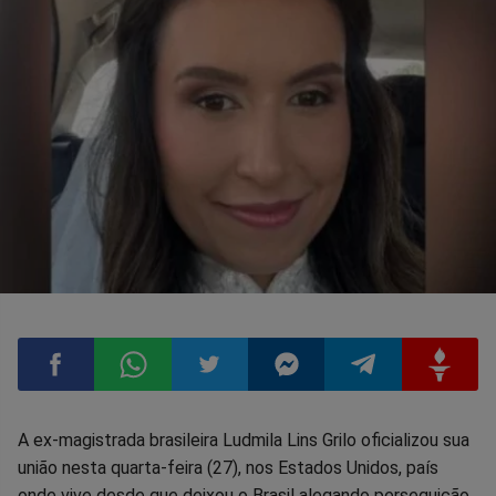
Compartilhar
Compartilhar
Compartilhar
Compartilhar
Compartilhar
Compart
A ex-magistrada brasileira Ludmila Lins Grilo oficializou sua
união nesta quarta-feira (27), nos Estados Unidos, país
no
no
no
no
no
no
onde vive desde que deixou o Brasil alegando perseguição