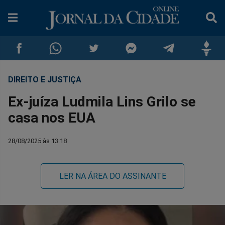
DIREITO E JUSTIÇA
Compartilhar
Compartilhar
Compartilhar
Compartilhar
Compartilhar
Compar
Ex-juíza Ludmila Lins Grilo se
no
no
no
no
no
no
casa nos EUA
Facebook
Whatsapp
Twitter
Messenger
Telegram
Gettr
28/08/2025 às 13:18
LER NA ÁREA DO ASSINANTE