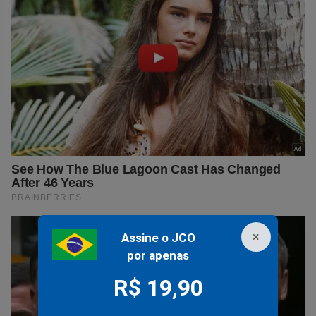
×
Assine o JCO
por apenas
R$ 19,90