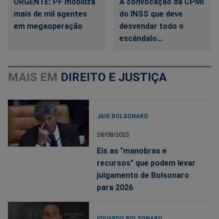
URGENTE: PF mobiliza
A convocação da CPMI
mais de mil agentes
do INSS que deve
em megaoperação
desvendar todo o
escândalo...
MAIS EM
DIREITO E JUSTIÇA
JAIR BOLSONARO
28/08/2025
Eis as "manobras e
recursos" que podem levar
julgamento de Bolsonaro
para 2026
EDUARDO BOLSONARO