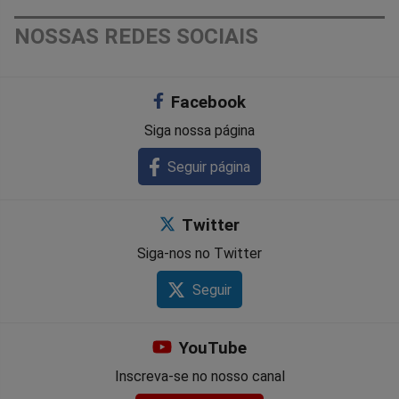
Compartilhar
Compartilhar
Compartilhar
Compartilhar
Compartilhar
Compart
NOSSAS REDES SOCIAIS
no
no
no
no
no
no
Facebook
Facebook
Whatsapp
Twitter
Messenger
Telegram
Gettr
Siga nossa página
Seguir página
Twitter
Siga-nos no Twitter
Seguir
YouTube
Inscreva-se no nosso canal