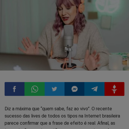
Compartilhar
Compartilhar
Compartilhar
Compartilhar
Compartilhar
Compart
Diz a máxima que “quem sabe, faz ao vivo”. O recente
sucesso das lives de todos os tipos na Internet brasileira
no
no
no
no
no
no
parece confirmar que a frase de efeito é real. Afinal, as