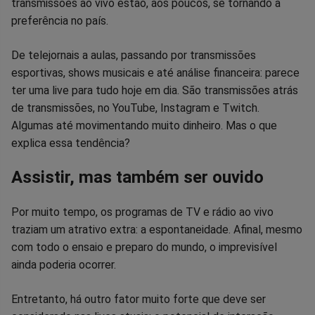
transmissões ao vivo estão, aos poucos, se tornando a
Facebook
Whatsapp
Twitter
Messenger
Telegram
Gettr
preferência no país.
De telejornais a aulas, passando por transmissões
esportivas, shows musicais e até análise financeira: parece
ter uma live para tudo hoje em dia. São transmissões atrás
de transmissões, no YouTube, Instagram e Twitch.
Algumas até movimentando muito dinheiro. Mas o que
explica essa tendência?
Assistir, mas também ser ouvido
Por muito tempo, os programas de TV e rádio ao vivo
traziam um atrativo extra: a espontaneidade. Afinal, mesmo
com todo o ensaio e preparo do mundo, o imprevisível
ainda poderia ocorrer.
Entretanto, há outro fator muito forte que deve ser