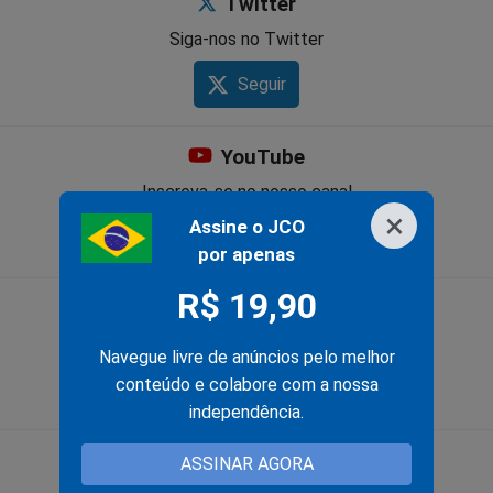
Twitter
Siga-nos no Twitter
Seguir
YouTube
Inscreva-se no nosso canal
×
Assine o JCO
Inscrever-se
por apenas
R$ 19,90
Instagram
Siga-nos no Instagram
Navegue livre de anúncios pelo melhor
conteúdo e colabore com a nossa
Seguir
independência.
Telegram
ASSINAR AGORA