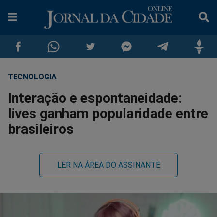
TECNOLOGIA
Compartilhar
Compartilhar
Compartilhar
Compartilhar
Compartilhar
Compar
Interação e espontaneidade:
no
no
no
no
no
no
lives ganham popularidade entre
brasileiros
Facebook
Whatsapp
Twitter
Messenger
Telegram
Gettr
LER NA ÁREA DO ASSINANTE