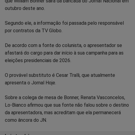
que William Bonner sairá da bancada do Jornal Nacional em
no
no
no
no
no
no
outubro deste ano.
Facebook
Whatsapp
Twitter
Messenger
Telegram
Gettr
Segundo ele, a informação foi passada pelo responsável
por contratos da TV Globo.
De acordo com a fonte do colunista, o apresentador se
afastará do cargo para dar início à sua campanha para as
eleições presidenciais de 2026.
O provável substituto é Cesar Tralli, que atualmente
apresenta o Jornal Hoje.
Sobre a colega de mesa de Bonner, Renata Vasconcelos,
Lo-Bianco afirmou que sua fonte não falou sobre o destino
da apresentadora, mas acreditam que ela permanecerá
como âncora do JN.