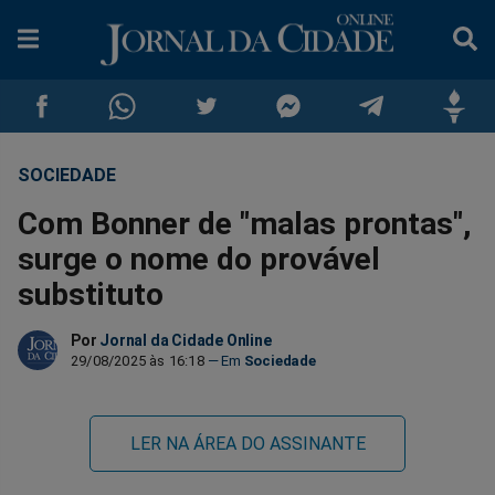
SOCIEDADE
Compartilhar
Compartilhar
Compartilhar
Compartilhar
Compartilhar
Compar
Com Bonner de "malas prontas",
no
no
no
no
no
no
surge o nome do provável
substituto
Facebook
Whatsapp
Twitter
Messenger
Telegram
Gettr
Por
Jornal da Cidade Online
29/08/2025 às 16:18
Sociedade
LER NA ÁREA DO ASSINANTE