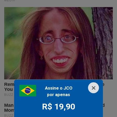
×
Assine o JCO
por apenas
R$ 19,90