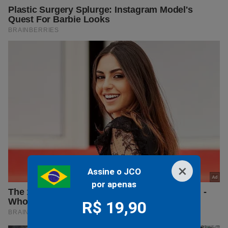
×
Assine o JCO
por apenas
R$ 19,90