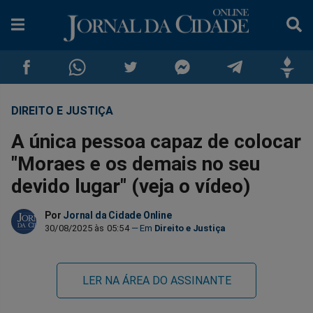
DIREITO E JUSTIÇA
Compartilhar
Compartilhar
Compartilhar
Compartilhar
Compartilhar
Compar
A única pessoa capaz de colocar
no
no
no
no
no
no
"Moraes e os demais no seu
devido lugar" (veja o vídeo)
Facebook
Whatsapp
Twitter
Messenger
Telegram
Gettr
Por
Jornal da Cidade Online
30/08/2025 às 05:54
Direito e Justiça
LER NA ÁREA DO ASSINANTE