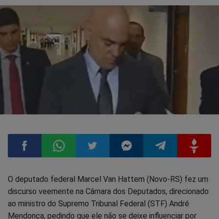
Compartilhar
Compartilhar
Compartilhar
Compartilhar
Compartilhar
Compart
O deputado federal Marcel Van Hattem (Novo-RS) fez um
discurso veemente na Câmara dos Deputados, direcionado
no
no
no
no
no
no
ao ministro do Supremo Tribunal Federal (STF) André
Mendonça, pedindo que ele não se deixe influenciar por