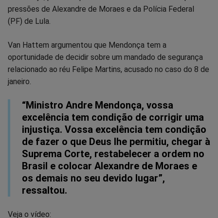
Facebook
Whatsapp
Twitter
Messenger
Telegram
Gettr
pressões de Alexandre de Moraes e da Polícia Federal
(PF) de Lula.
Van Hattem argumentou que Mendonça tem a
oportunidade de decidir sobre um mandado de segurança
relacionado ao réu Felipe Martins, acusado no caso do 8 de
janeiro.
“Ministro Andre Mendonça, vossa
excelência tem condição de corrigir uma
injustiça. Vossa excelência tem condição
de fazer o que Deus lhe permitiu, chegar à
Suprema Corte, restabelecer a ordem no
Brasil e colocar Alexandre de Moraes e
os demais no seu devido lugar”,
ressaltou.
Veja o vídeo: