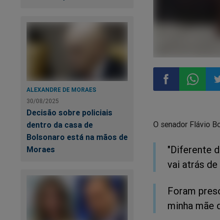
ALEXANDRE DE MORAES
30/08/2025
Compartilhar
Compart
Co
Decisão sobre policiais
O senador Flávio Bo
dentro da casa de
no
no
n
Bolsonaro está na mãos de
"Diferente d
Moraes
Facebook
Whatsa
Tw
vai atrás d
Foram preso
minha mãe d