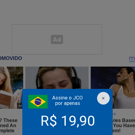
ento histórico na palma da sua mão, clique no link abaixo:
udoconservador.com.br/products/a-maquina-contra-o-homem-c
r...
timento. Veja a capa:
Assine o JCO
×
por apenas
R$ 19,90