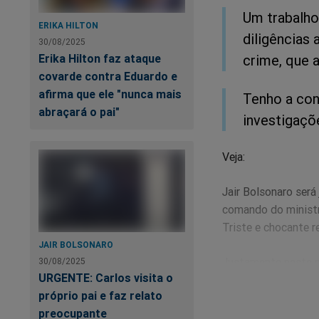
Um trabalho 
ERIKA HILTON
diligências
30/08/2025
Erika Hilton faz ataque
crime, que 
covarde contra Eduardo e
afirma que ele "nunca mais
Tenho a con
abraçará o pai"
investigaçõe
Veja:
Jair Bolsonaro será
comando do ministr
Triste e chocante r
JAIR BOLSONARO
Justamente neste m
30/08/2025
URGENTE: Carlos visita o
livro
“A Máquina C
próprio pai e faz relato
despertou uma na
preocupante
sobre uma verdadeir