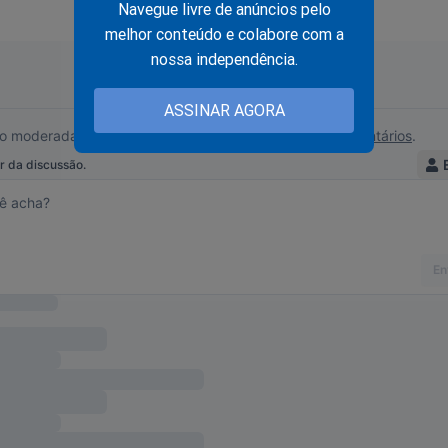
Navegue livre de anúncios pelo
melhor conteúdo e colabore com a
nossa independência.
ASSINAR AGORA