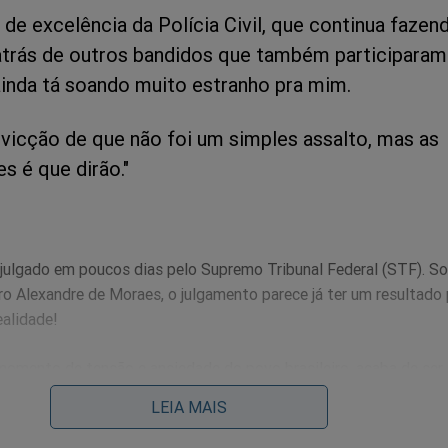
de excelência da Polícia Civil, que continua fazen
 atrás de outros bandidos que também participara
ainda tá soando muito estranho pra mim.
vicção de que não foi um simples assalto, mas as
s é que dirão."
 julgado em poucos dias pelo Supremo Tribunal Federal (STF). S
o Alexandre de Moraes, o julgamento parece já ter um resultado 
ealidade!
omento de tensão e ansiedade do povo brasileiro, acaba de ser
ontra o Homem: Como o sistema tentou destruir um presid
LEIA MAIS
ção”
, obra que promete impactar o "sistema" com revelações c
a ameaça contra a liberdade de expressão e a democracia no Bras