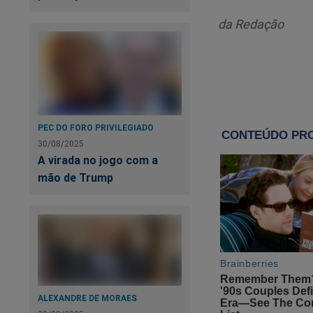
da Redação
Para ter esse docum
https://www.conte
sistema-tentou-dest
Vale a pena o inves
PEC DO FORO PRIVILEGIADO
30/08/2025
A virada no jogo com a
mão de Trump
ALEXANDRE DE MORAES