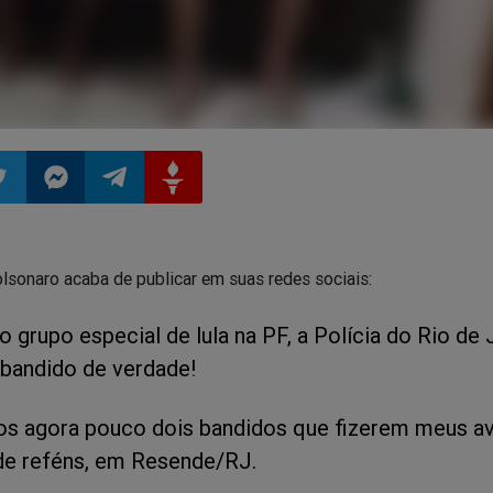
ilhar
mpartilhar
Compartilhar
Compartilhar
Compartilhar
lsonaro acaba de publicar em suas redes sociais:
o
no
no
no
o grupo especial de lula na PF, a Polícia do Rio de 
pp
itter
Messenger
Telegram
Gettr
e bandido de verdade!
s agora pouco dois bandidos que fizerem meus a
e reféns, em Resende/RJ.