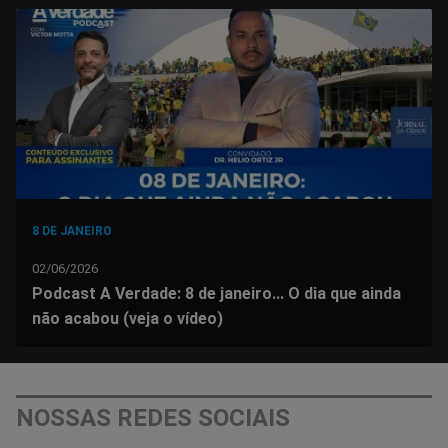
no
no
no
no
no
no
Facebook
Whatsapp
Twitter
Messenger
Telegram
Gettr
8 DE JANEIRO
02/06/2026
Podcast A Verdade: 8 de janeiro... O dia que ainda
não acabou (veja o vídeo)
NOSSAS REDES SOCIAIS