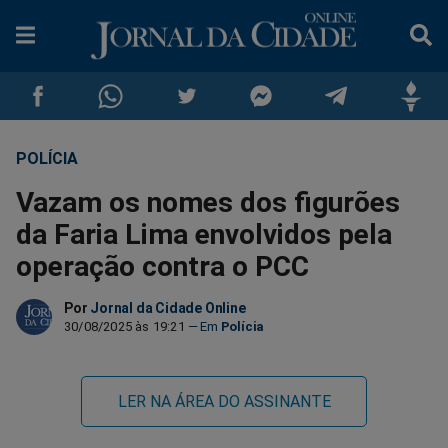
POLÍCIA
Compartilhar
Compartilhar
Compartilhar
Compartilhar
Compartilhar
Compar
Vazam os nomes dos figurões
no
no
no
no
no
no
da Faria Lima envolvidos pela
operação contra o PCC
Facebook
Whatsapp
Twitter
Messenger
Telegram
Gettr
Por
Jornal da Cidade Online
30/08/2025 às 19:21
Polícia
LER NA ÁREA DO ASSINANTE