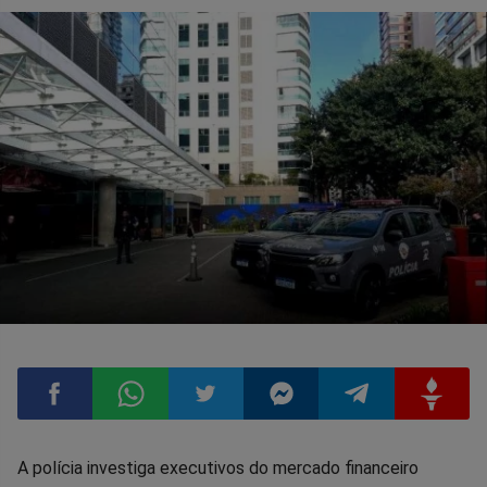
Compartilhar
Compartilhar
Compartilhar
Compartilhar
Compartilhar
Compart
A polícia investiga executivos do mercado financeiro