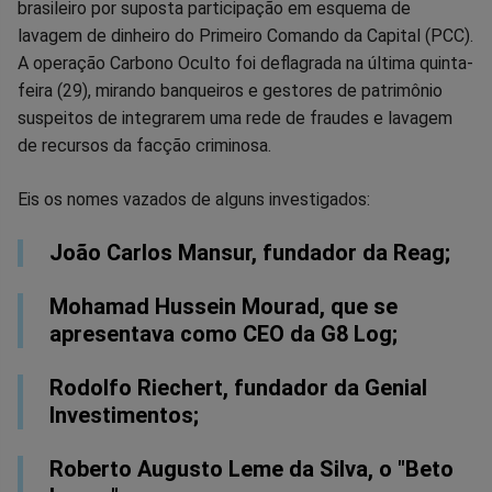
brasileiro por suposta participação em esquema de
no
no
no
no
no
no
lavagem de dinheiro do Primeiro Comando da Capital (PCC).
A operação Carbono Oculto foi deflagrada na última quinta-
Facebook
Whatsapp
Twitter
Messenger
Telegram
Gettr
feira (29), mirando banqueiros e gestores de patrimônio
suspeitos de integrarem uma rede de fraudes e lavagem
de recursos da facção criminosa.
Eis os nomes vazados de alguns investigados:
João Carlos Mansur, fundador da Reag;
Mohamad Hussein Mourad, que se
apresentava como CEO da G8 Log;
Rodolfo Riechert, fundador da Genial
Investimentos;
Roberto Augusto Leme da Silva, o "Beto