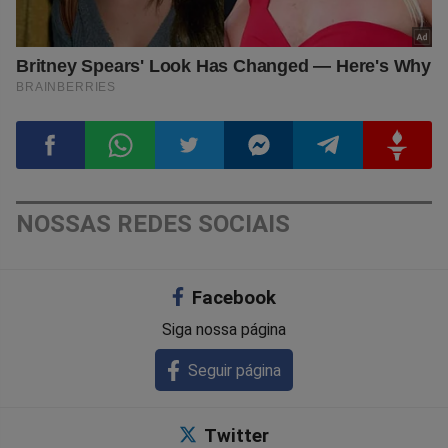
Compartilhar
Compartilhar
Compartilhar
Compartilhar
Compartilhar
Compart
NOSSAS REDES SOCIAIS
no
no
no
no
no
no
Facebook
Facebook
Whatsapp
Twitter
Messenger
Telegram
Gettr
Siga nossa página
Seguir página
Twitter