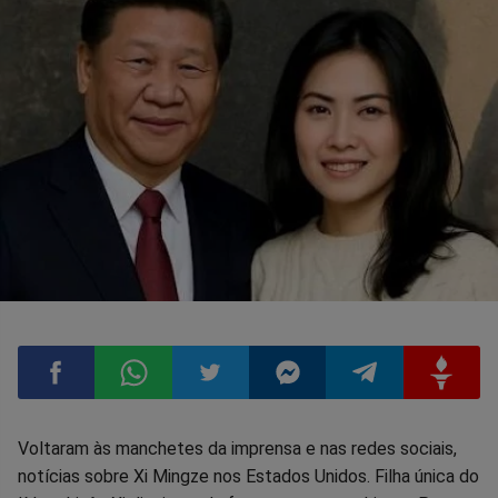
Compartilhar
Compartilhar
Compartilhar
Compartilhar
Compartilhar
Compart
Voltaram às manchetes da imprensa e nas redes sociais,
notícias sobre Xi Mingze nos Estados Unidos. Filha única do