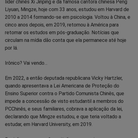
no
no
no
no
no
no
líder chinês Xi Jinping e da famosa cantora chinesa Peng
Liyuan, Mingze, hoje com 33 anos, estudou em Harvard de
Facebook
Whatsapp
Twitter
Messenger
Telegram
Gettr
2010 a 2014 formando-se em psicologia. Voltou à China, e
cinco anos depois, em 2019, retornou à América para
retomar os estudos em pós-graduação. Notícias que
circulam na mídia dão conta que ela permanece até hoje
por lá.
Irônico? Vai vendo…
Em 2022, a então deputada republicana Vicky Hartzler,
quando apresentava a Lei Americana de Proteção do
Ensino Superior contra o Partido Comunista Chinês, que
impede a concessão de visto estudantil a membros do
PCChinês, e seus familiares, cobrava a aplicação da lei,
declarando que Mingze estudou, e que teria voltado a
estudar, em Harvard University, em 2019.