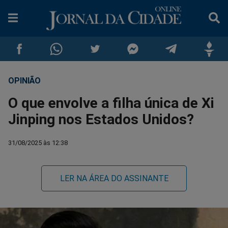
OPINIÃO
Compartilhar
Compartilhar
Compartilhar
Compartilhar
Compartilhar
Compar
O que envolve a filha única de Xi
no
no
no
no
no
no
Jinping nos Estados Unidos?
Facebook
Whatsapp
Twitter
Messenger
Telegram
Gettr
31/08/2025 às 12:38
LER NA ÁREA DO ASSINANTE