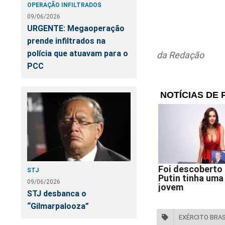
colaboração, e três
OPERAÇÃO INFILTRADOS
Oliveira e Walter B
09/06/2026
comandante da Mar
URGENTE: Megaoperação
prende infiltrados na
Sob o comando do m
polícia que atuavam para o
da Redação
pronto. Triste e ch
PCC
Justamente neste m
livro
“A Máquina C
despertou uma na
sobre uma verdadeir
Para ter esse docum
STJ
https://www.conte
09/06/2026
sistema-tentou-dest
STJ desbanca o
“Gilmarpalooza”
Vale a pena o inves
EXÉRCITO BRAS