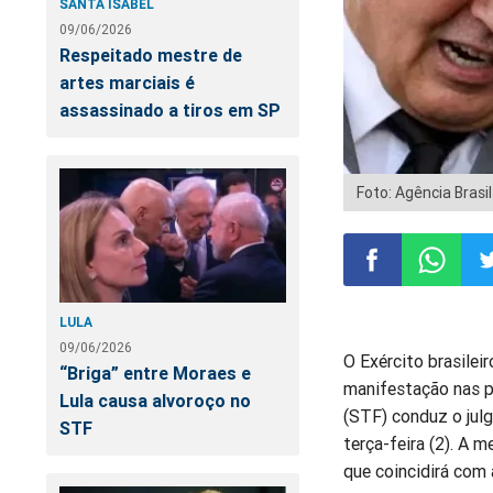
SANTA ISABEL
09/06/2026
Respeitado mestre de
artes marciais é
assassinado a tiros em SP
Foto: Agência Brasil
Compartilhar
Compart
Co
LULA
09/06/2026
O Exército brasilei
no
no
n
“Briga” entre Moraes e
manifestação nas p
Lula causa alvoroço no
(STF) conduz o julg
Facebook
Whatsa
Tw
STF
terça-feira (2). A 
que coincidirá com 