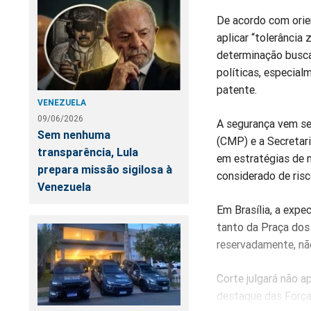
De acordo com orie
aplicar “tolerância
determinação busca
políticas, especial
patente.
VENEZUELA
09/06/2026
A segurança vem se
Sem nenhuma
(CMP) e a Secretar
transparência, Lula
em estratégias de 
prepara missão sigilosa à
considerado de risc
Venezuela
Em Brasília, a expe
tanto da Praça dos
reservadamente, não
Corte julgará não 
destaque das Força