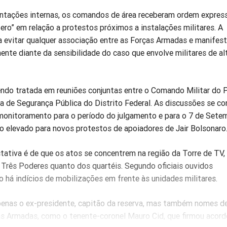
ntações internas, os comandos de área receberam ordem expres
 zero” em relação a protestos próximos a instalações militares. A
 evitar qualquer associação entre as Forças Armadas e manifes
mente diante da sensibilidade do caso que envolve militares de al
ndo tratada em reuniões conjuntas entre o Comando Militar do P
ia de Segurança Pública do Distrito Federal. As discussões se c
monitoramento para o período do julgamento e para o 7 de Sete
o elevado para novos protestos de apoiadores de Jair Bolsonaro
ctativa é de que os atos se concentrem na região da Torre de TV,
 Três Poderes quanto dos quartéis. Segundo oficiais ouvidos
 há indícios de mobilizações em frente às unidades militares.
apenas o ex-presidente, capitão da reserva, mas também nomes d
s Armadas, como o tenente-coronel Mauro Cid, que firmou acord