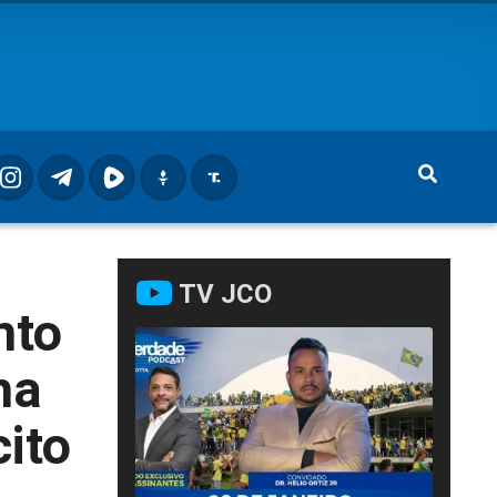
TV JCO
nto
ha
ito