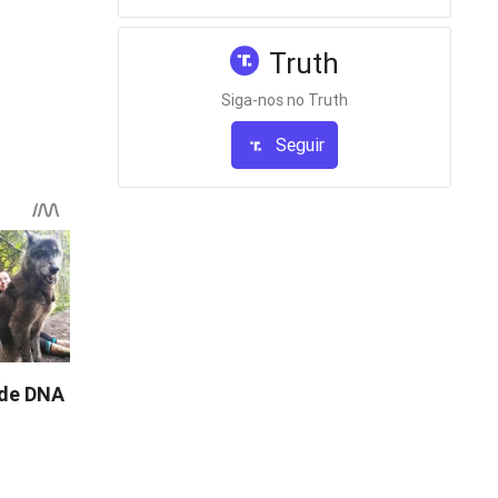
ira de
ex-
Truth
Siga-nos no Truth
ultado
Seguir
 lançado o
ente — e
hocantes
il.
omo-o-