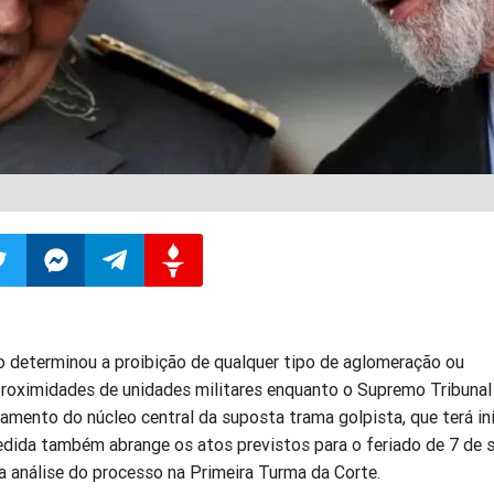
ilhar
mpartilhar
Compartilhar
Compartilhar
Compartilhar
ro determinou a proibição de qualquer tipo de aglomeração ou
o
no
no
no
roximidades de unidades militares enquanto o Supremo Tribunal
amento do núcleo central da suposta trama golpista, que terá in
pp
itter
Messenger
Telegram
Gettr
medida também abrange os atos previstos para o feriado de 7 de 
a análise do processo na Primeira Turma da Corte.