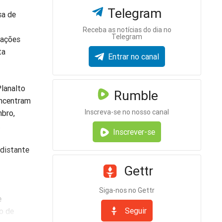
Telegram
sa de
Receba as notícias do dia no
Telegram
tações
ta
Entrar no canal
lanalto
Rumble
oncentram
Inscreva-se no nosso canal
mbro,
.
Inscrever-se
 distante
Gettr
Siga-nos no Gettr
e
Seguir
o de