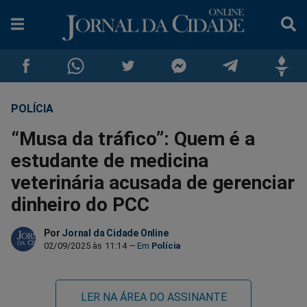
POLÍCIA
Compartilhar
Compartilhar
Compartilhar
Compartilhar
Compartilhar
Compar
“Musa da tráfico”: Quem é a
no
no
no
no
no
no
estudante de medicina
veterinária acusada de gerenciar
Facebook
Whatsapp
Twitter
Messenger
Telegram
Gettr
dinheiro do PCC
Por
Jornal da Cidade Online
02/09/2025 às 11:14
Polícia
LER NA ÁREA DO ASSINANTE