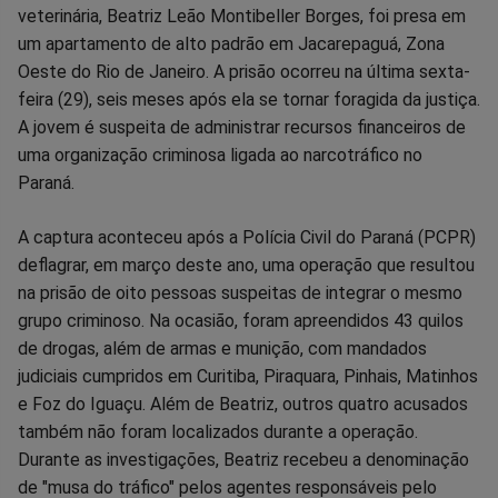
veterinária, Beatriz Leão Montibeller Borges, foi presa em
no
no
no
no
no
no
um apartamento de alto padrão em Jacarepaguá, Zona
Oeste do Rio de Janeiro. A prisão ocorreu na última sexta-
Facebook
Whatsapp
Twitter
Messenger
Telegram
Gettr
feira (29), seis meses após ela se tornar foragida da justiça.
A jovem é suspeita de administrar recursos financeiros de
uma organização criminosa ligada ao narcotráfico no
Paraná.
A captura aconteceu após a Polícia Civil do Paraná (PCPR)
deflagrar, em março deste ano, uma operação que resultou
na prisão de oito pessoas suspeitas de integrar o mesmo
grupo criminoso. Na ocasião, foram apreendidos 43 quilos
de drogas, além de armas e munição, com mandados
judiciais cumpridos em Curitiba, Piraquara, Pinhais, Matinhos
e Foz do Iguaçu. Além de Beatriz, outros quatro acusados
também não foram localizados durante a operação.
Durante as investigações, Beatriz recebeu a denominação
de "musa do tráfico" pelos agentes responsáveis pelo