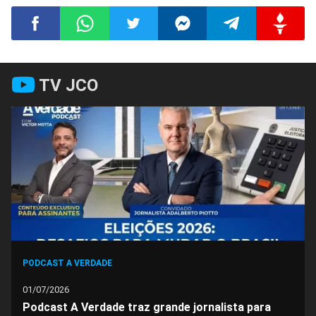
Compartilhar
Compartilhar
Compartilhar
Compartilhar
Compartilhar
Compart
TV JCO
no
no
no
no
no
no
Facebook
Whatsapp
Twitter
Messenger
Telegram
Gettr
PODCAST A VERDADE
01/07/2026
Podcast A Verdade traz grande jornalista para