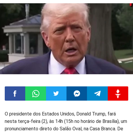
Compartilhar
Compartilhar
Compartilhar
Compartilhar
Compartilhar
Compart
O presidente dos Estados Unidos, Donald Trump, fará
nesta terça-feira (2), às 14h (15h no horário de Brasília), um
no
no
no
no
no
no
pronunciamento direto do Salão Oval, na Casa Branca. De