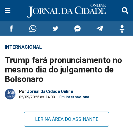
INTERNACIONAL
Compartilhar
Compartilhar
Compartilhar
Compartilhar
Compartilhar
Compar
Trump fará pronunciamento no
no
no
no
no
no
no
mesmo dia do julgamento de
Bolsonaro
Facebook
Whatsapp
Twitter
Messenger
Telegram
Gettr
Por
Jornal da Cidade Online
02/09/2025 às 14:03
Internacional
LER NA ÁREA DO ASSINANTE