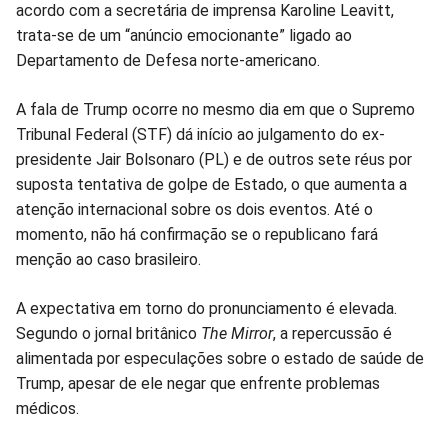
acordo com a secretária de imprensa Karoline Leavitt,
Facebook
Whatsapp
Twitter
Messenger
Telegram
Gettr
trata-se de um “anúncio emocionante” ligado ao
Departamento de Defesa norte-americano.
A fala de Trump ocorre no mesmo dia em que o Supremo
Tribunal Federal (STF) dá início ao julgamento do ex-
presidente Jair Bolsonaro (PL) e de outros sete réus por
suposta tentativa de golpe de Estado, o que aumenta a
atenção internacional sobre os dois eventos. Até o
momento, não há confirmação se o republicano fará
menção ao caso brasileiro.
A expectativa em torno do pronunciamento é elevada.
Segundo o jornal britânico
The Mirror
, a repercussão é
alimentada por especulações sobre o estado de saúde de
Trump, apesar de ele negar que enfrente problemas
médicos.